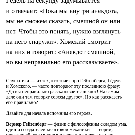
Гёдель на секунду задумывается
и отвечает: «Пока мы внутри анекдота,
мы не сможем сказать, смешной он или
нет. Чтобы это понять, нужно взглянуть
на него снаружи». Хомский смотрит
на них и говорит: «Анекдот смешной,
но вы неправильно его рассказываете».
Слушатели — из тех, кто знает про Гейзенберга, Гёделя
и Хомского, — часто повторяют эту последнюю фразу:
«Да вы неправильно рассказываете анекдот! На самом
деле они там говорят совсем другое». Но как рассказать
его правильно?
Давайте для начала вспомним его героев.
Вернер Гейзенберг
— физик с философским складом ума,
один из создателей квантовой механики — теории,
показавшей, что микромир совсем не похож на наш