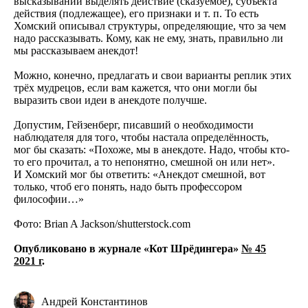
высказывании выделять действие (сказуемое), субъекта
действия (подлежащее), его признаки и т. п. То есть
Хомский описывал структуры, определяющие, что за чем
надо рассказывать. Кому, как не ему, знать, правильно ли
мы рассказываем анекдот!
Можно, конечно, предлагать и свои варианты реплик этих
трёх мудрецов, если вам кажется, что они могли бы
выразить свои идеи в анекдоте получше.
Допустим, Гейзенберг, писавший о необходимости
наблюдателя для того, чтобы настала определённость,
мог бы сказать: «Похоже, мы в анекдоте. Надо, чтобы кто-
то его прочитал, а то непонятно, смешной он или нет».
И Хомский мог бы ответить: «Анекдот смешной, вот
только, чтоб его понять, надо быть профессором
философии…»
Фото: Brian A Jackson/shutterstock.com
Опубликовано в журнале «Кот Шрёдингера»
№ 45
2021 г
.
Андрей Константинов