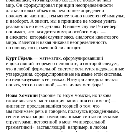
мир. Он сформулировал принцип неопределённости
для квантовых объектов: чем точнее определено
положение частицы, тем менее точно известен её импульс,
и наоборот. А значит, мы в принципе не можем узнать
реальность во всех деталях. В нашем случае Гейзенберг
понимает, что находится внутри особого мира —
в анекдоте, который служит здесь аналогом квантового
мира. Имеется и какая-никакая неопределённость —
по поводу того, смешной ли анекдот.
Курт Гёдель
— математик, сформулировавший
и доказавший теорему о неполноте, из которой следует,
что в любой формальной системе останутся недоказанные
утверждения, сформулированные на языке этой системы,
но недоказуемые в её рамках. Изнутри анекдота нельзя
понять, что он смешной, — отличная метафора!
Ноам Хомский
(вообще-то Ноум Чомски, но такова
сложившаяся у нас традиция написания его имени) —
лингвист, прославившийся теорией о том, что
мы понимаем речь и говорим, пользуясь врождёнными,
генетически запрограммированными синтаксическими
структурами, встроенной в мозг «универсальной
грамматикой», заставляющей, например, в любом