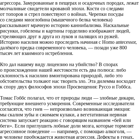
агрессора. Замурованные в пещерах и осадочных породах, лежат
молчаливые свидетели кровавой эпохи. Кости со следами
от топоров и стрел повествуют о войнах. Черепки посуды
со следами миоглобина (мышечного белка человека)
рассказывают мрачную историю каннибализма. Наскальные
рисунки, гобелены и картины горделиво изображают людей,
стреляющих друг в друга из луков и палящих из ружей.
Историю насилия можно проследить начиная с Homo antecessor,
далёкого предка современного человека, — позади уже 800
тысяч лет взаимного истребления.
Кто дал нашему виду лицензию на убийство? В спорах
о происхождении нашей жестокости есть два полюса: либо
склонность к насилию вмонтирована природой, либо это
обстоятельства толкают нас творить зло. Эта дилемма восходит
к спору двух философов эпохи Просвещения: Руссо и Гоббса.
Томас Гоббс полагал, что от природы люди — злобные дикари,
требующие внешнего усмирения. Современные исследователи
согласятся, что гнев — непроизвольно возникающая эмоция:
мы скалим зубы и сжимаем кулаки, а вегетативная нервная
система запускает реакцию с говорящим названием «бей или
беги». Если приглушить лобные доли мозга, которые тормозят
агрессивное поведение — например, с помощью алкоголя, —
в человеке пробуждается животная агрессия. Дефекты в генах,