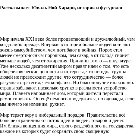
Рассказывает Юваль Ной Харари, историк и футуролог
Мир начала XXI века более процветающий и дружелюбный, чем
когда-либо прежде. Впервые в истории больше людей кончают
жизнь самоубийством, чем погибают в войнах. Порох стал
менее смертоносным порошком, чем сахар, а от голода гибнет
меньше людей, чем от ожирения. Причины этого — в культуре.
Уже несколько десятилетий миром правят идеи о том, что есть
общечеловеческие ценности и интересы, что ни одна группа
людей не превосходит другие, что сотрудничество — более
разумная стратегия, чем конфликт. Но благополучие иллюзорно:
страны забывают, насколько хрупко в реальности устройство
мира. Планета напоминает дом, который жители перестали
ремонтировать. Он ещё немного продержится, но однажды, если
мы ничего не изменим, рухнет.
Мир теряет веру в либеральный порядок. Правительства всё
больше ограничивают поток идей и людей, товаров и денег.
Им близка концепция мира, строго разделённого на государства,
каждое из которых будет сохранять свою священную