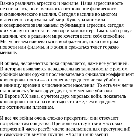
Важно различать агрессию и насилие. Наша агрессивность
не снизилась, но изменилось соотношение физического
и символического насилия. Сегодня насилие во многом
вытеснено в виртуальный мир. Культура множила
и совершенствовала каналы сублимации агрессии, сегодня
к их числу относятся телевизор и компьютер. Там такой градус
насилия, что в реальном мире хочется вести себя спокойнее.
Мы успеваем навоеваться в воображении, пока смотрим
новости или фильмы, и в жизни сражаться тянет гораздо
меньше.
В общем, человечество пока справляется, даже всё успешней.
В истории выявляется парадоксальная зависимость: с ростом
убойной мощи оружия последовательно снижался коэффициент
кровопролитности — отношение среднего числа убийств
в единицу времени к численности населения. То есть чем легче
становилось убивать друг друга, тем меньше убивали.
В Европе ХХ века, с учётом двух мировых войн, показатель
кровопролитности раз в пятьдесят ниже, чем в среднем
по охотничьим племенам.
И всё же войны очень сложно прекратить: они отвечают
потребностям общества. При долгом отсутствии массовых
потрясений часто растёт число насильственных преступлений
и самоубийств внутри группы. «Долгий мир зверит