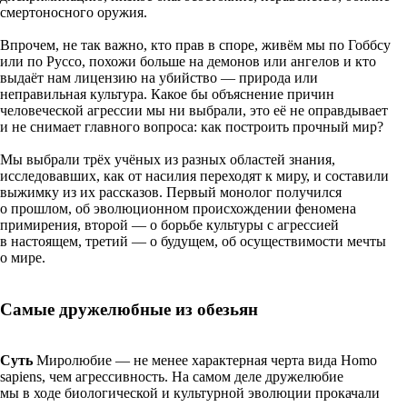
смертоносного оружия.
Впрочем, не так важно, кто прав в споре, живём мы по Гоббсу
или по Руссо, похожи больше на демонов или ангелов и кто
выдаёт нам лицензию на убийство — природа или
неправильная культура. Какое бы объяснение причин
человеческой агрессии мы ни выбрали, это её не оправдывает
и не снимает главного вопроса: как построить прочный мир?
Мы выбрали трёх учёных из разных областей знания,
исследовавших, как от насилия переходят к миру, и составили
выжимку из их рассказов. Первый монолог получился
о прошлом, об эволюционном происхождении феномена
примирения, второй — о борьбе культуры с агрессией
в настоящем, третий — о будущем, об осуществимости мечты
о мире.
Самые дружелюбные из обезьян
Суть
Миролюбие — не менее характерная черта вида Homo
sapiens, чем агрессивность. На самом деле дружелюбие
мы в ходе биологической и культурной эволюции прокачали