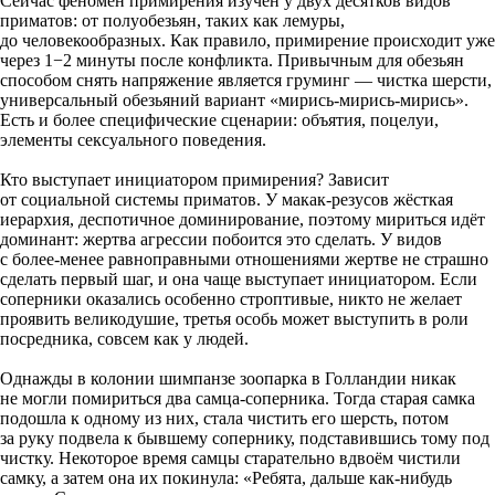
Сейчас феномен примирения изучен у двух десятков видов
приматов: от полуобезьян, таких как лемуры,
до человекообразных. Как правило, примирение происходит уже
через 1−2 минуты после конфликта. Привычным для обезьян
способом снять напряжение является груминг — чистка шерсти,
универсальный обезьяний вариант «мирись-мирись-мирись».
Есть и более специфические сценарии: объятия, поцелуи,
элементы сексуального поведения.
Кто выступает инициатором примирения? Зависит
от социальной системы приматов. У макак-резусов жёсткая
иерархия, деспотичное доминирование, поэтому мириться идёт
доминант: жертва агрессии побоится это сделать. У видов
с более-менее равноправными отношениями жертве не страшно
сделать первый шаг, и она чаще выступает инициатором. Если
соперники оказались особенно строптивые, никто не желает
проявить великодушие, третья особь может выступить в роли
посредника, совсем как у людей.
Однажды в колонии шимпанзе зоопарка в Голландии никак
не могли помириться два самца-соперника. Тогда старая самка
подошла к одному из них, стала чистить его шерсть, потом
за руку подвела к бывшему сопернику, подставившись тому под
чистку. Некоторое время самцы старательно вдвоём чистили
самку, а затем она их покинула: «Ребята, дальше как-нибудь