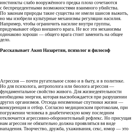
инстинкты слабо вооружённого предка плохо сочетаются
с беспрецедентными возможностями взаимного убийства.
По законам природы такие существа не имели шансов выжить,
но мы изобрели культурные механизмы регуляции насилия.
Например, чтобы ограничить насилие внутри группы,
придумывают образ внешнего врага. Не все эти механизмы
одинаково хороши — общего врага стоит заменить на общее
дело.
Рассказывает Акоп Назаретян, психолог и философ
Агрессия — почти ругательное слово и в быту, и в политике.
Но для психолога, антрополога или биолога агрессия —
фундаментальное свойство живого. Для жизнедеятельности
необходима энергия, которая высвобождается при разрушении
других организмов. Отсюда неизменные спутники жизни —
конкуренция и отбор. Согласно медицинским протоколам, при
погружении человека в диабетическую кому последним
отключается агрессивно-оборонительный рефлекс. Но присущая
нам агрессия не обязательно должна проявляться вя виде
нападения. Творчество, дружба, ухаживания, секс, юмор — это