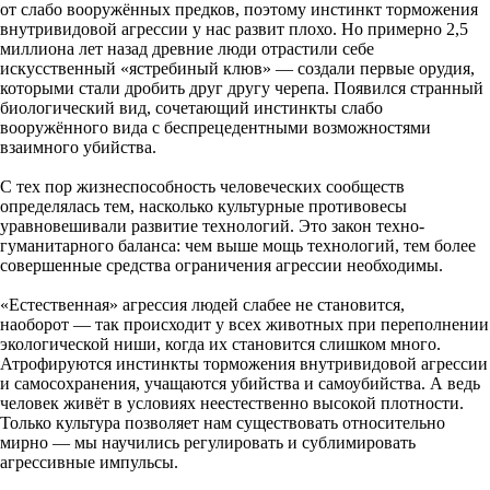
от слабо вооружённых предков, поэтому инстинкт торможения
внутривидовой агрессии у нас развит плохо. Но примерно 2,5
миллиона лет назад древние люди отрастили себе
искусственный «ястребиный клюв» — создали первые орудия,
которыми стали дробить друг другу черепа. Появился странный
биологический вид, сочетающий инстинкты слабо
вооружённого вида с беспрецедентными возможностями
взаимного убийства.
С тех пор жизнеспособность человеческих сообществ
определялась тем, насколько культурные противовесы
уравновешивали развитие технологий. Это закон техно-
гуманитарного баланса: чем выше мощь технологий, тем более
совершенные средства ограничения агрессии необходимы.
«Естественная» агрессия людей слабее не становится,
наоборот — так происходит у всех животных при переполнении
экологической ниши, когда их становится слишком много.
Атрофируются инстинкты торможения внутривидовой агрессии
и самосохранения, учащаются убийства и самоубийства. А ведь
человек живёт в условиях неестественно высокой плотности.
Только культура позволяет нам существовать относительно
мирно — мы научились регулировать и сублимировать
агрессивные импульсы.