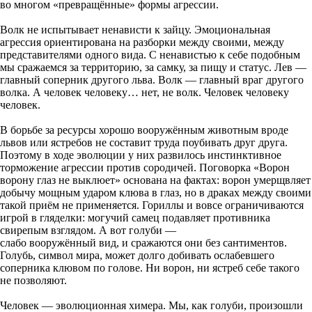
во многом «превращённые» формы агрессии.
Волк не испытывает ненависти к зайцу. Эмоциональная
агрессия ориентирована на разборки между своими, между
представителями одного вида. С ненавистью к себе подобным
мы сражаемся за территорию, за самку, за пищу и статус. Лев —
главный соперник другого льва. Волк — главный враг другого
волка. А человек человеку… нет, не волк. Человек человеку
человек.
В борьбе за ресурсы хорошо вооружённым животным вроде
львов или ястребов не составит труда поубивать друг друга.
Поэтому в ходе эволюции у них развилось инстинктивное
торможение агрессии против сородичей. Поговорка «Ворон
ворону глаз не выклюет» основана на фактах: ворон умерщвляет
добычу мощным ударом клюва в глаз, но в драках между своими
такой приём не применяется. Гориллы и вовсе ограничиваются
игрой в гляделки: могучий самец подавляет противника
свирепым взглядом. А вот голуби —
слабо вооружённый вид, и сражаются они без сантиментов.
Голубь, символ мира, может долго добивать ослабевшего
соперника клювом по голове. Ни ворон, ни ястреб себе такого
не позволяют.
Человек — эволюционная химера. Мы, как голуби, произошли