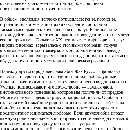
ответственных за обмен серотонина, обусловливают
предрасположенность к жестокости.
В общем, эволюция неплохо потрудилась: гены, гормоны,
строение тела и мозга подталкивают нас к состоянию
тасманского дьявола, крушащего всё вокруг. Если насилие
для людей так же естественно, как прямохождение, они не могут
его не проявлять. Только за XX век мечта о мире горела в двух
мировых войнах, взрывалась с атомными бомбами, тонула
в кошмаре геноцида и замерзала в холодной войне. Надежда
разве что на сильную руку строгого государства, которая сумеет
обуздать тех, кто не к месту или невовремя агрессивен.
Надежду другого рода даёт нам Жан-Жак Руссо — философ,
известный верой в то, что люди по природе добродушные
дикари, а жестокими их делает суровая и несправедливая жизнь.
Учёные подтверждают, что дружелюбие — важная часть
инстинктивного поведения, которое мы получили от предков.
Многие приматы демонстрируют миролюбивость. Особенно
славятся им ближайшие родственники сапиенсов — обезьяны
бонобо, хиппи среди животных: вместо жестоких драк они
предпочитают заниматься любовью. Если дружелюбие играет
важную роль в человеческой природе, то есть надежда избежать
войн, изменив нашу среду обитания — устранив
дискриминацию, низкое благосостояние, неравенство, обилие