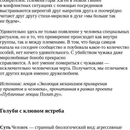
собирателей. Племена горы Хаген в Новой Гвинее
в конфликтных ситуациях с помощью посредников
выстраиваются шеренгой друг напротив друга и поочерёдно
читают друг другу стихи-мирилки в духе «мы больше так
не будем».
Удивительно здесь не только появление у человека специальных
ритуалов, но и то, что примирение происходит как внутри
группы, так и между племенами. В том, что банда самцов
напала на соседнее сообщество и поубивала какое-то количество
особей, нет ничего удивительного. С убийством чужака даже
миролюбивые бонобо прекрасно
справляются. А вот умение помириться с чужаками —
исключительно человеческая черта. Получается, мы отличаемся
от других видов именно дружелюбием.
Источник: лекция «Эволюция механизмов примирения
у приматов и человека», прочитанная в рамках проекта
«Публичные лекции Полит.ру».
Голуби с клювом ястреба
Суть
Человек — странный биологический вид: агрессивные