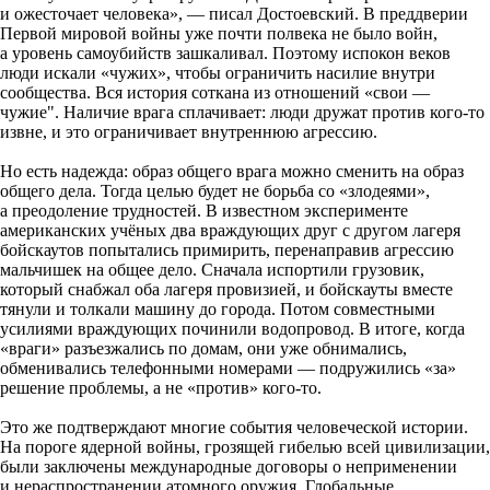
и ожесточает человека», — писал Достоевский. В преддверии
Первой мировой войны уже почти полвека не было войн,
а уровень самоубийств зашкаливал. Поэтому испокон веков
люди искали «чужих», чтобы ограничить насилие внутри
сообщества. Вся история соткана из отношений «свои —
чужие". Наличие врага сплачивает: люди дружат против кого-то
извне, и это ограничивает внутреннюю агрессию.
Но есть надежда: образ общего врага можно сменить на образ
общего дела. Тогда целью будет не борьба со «злодеями»,
а преодоление трудностей. В известном эксперименте
американских учёных два враждующих друг с другом лагеря
бойскаутов попытались примирить, перенаправив агрессию
мальчишек на общее дело. Сначала испортили грузовик,
который снабжал оба лагеря провизией, и бойскауты вместе
тянули и толкали машину до города. Потом совместными
усилиями враждующих починили водопровод. В итоге, когда
«враги» разъезжались по домам, они уже обнимались,
обменивались телефонными номерами — подружились «за»
решение проблемы, а не «против» кого-то.
Это же подтверждают многие события человеческой истории.
На пороге ядерной войны, грозящей гибелью всей цивилизации,
были заключены международные договоры о неприменении
и нераспространении атомного оружия. Глобальные