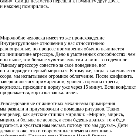
сами». Самцы незаметно перешли к грумингу друг друга
и наконец помирились.
Миролюбие человека имеет то же происхождение.
Внутригрупповые отношения у нас относительно
равноправные, но процесс примирения обычно начинается
по инициативе агрессора. Дело в умственных способностях: чем
они выше, тем больше чувство эмпатии и вины за содеянное.
Умному агрессору совестно за своё поведение, вот
он и подходит первый мириться. К тому же, когда заканчивается
ссора, мы испытываем огромное облегчение. После конфликта,
завершившегося примирением, уровень гормона стресса,
кортизола, приходит в норму уже через 15 минут. Если конфликт
продолжается, кортизол зашкаливает.
Унаследованные от животных механизмы примирения
мы развили и приумножили с помощью ритуалов. Таких,
например, как детские стишки-мирилки: «Мирись, мирись,
мирись и больше не дерись, а если будешь драться, то я буду
кусаться, а кусаться нам нельзя, потому что мы друзья». Дети
делают то же, что и современные племена охотников-