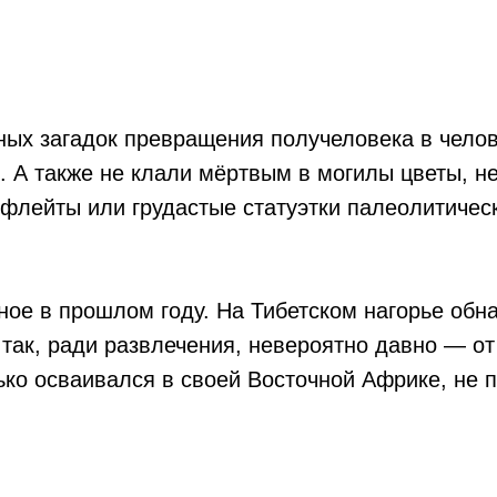
ных загадок превращения получеловека в челов
. А также не клали мёртвым в могилы цветы, н
 флейты или грудастые статуэтки палеолитичес
ное в прошлом году. На Тибетском нагорье обн
 так, ради развлечения, невероятно давно — от
ько осваивался в своей Восточной Африке, не п