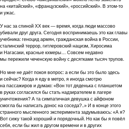
на «китайский», «французский», «российский». В этом-то
и ужас.
У нас за спиной XX век — время, когда люди массово
убивали друг друга. Сегодня воспринимаешь это как главы
учебника: геноцид армян, гражданская война в России,
сталинский террор, гитлеровский нацизм, Хиросима
и Нагасаки, красные кхмеры… Совсем недавно
мы пережили чеченскую войну с десятками тысяч трупов.
Но мне не даёт покоя вопрос: а если бы это было здесь
и сейчас? Когда я еду в метро, я иногда смотрю
на пассажиров и думаю: «Вон тот дяденька с планшетом
в руках согласился бы стать надзирателем в лагере
уничтожения? А та симпатичная девушка с айфоном
смогла бы написать донос на соседа?..» И в конце этого
странного мысленного эксперимента задумываюсь: «А я?
Вот сижу такой хороший и порядочный. Но как бы я повёл
себя, если бы жил в другом времени и в других