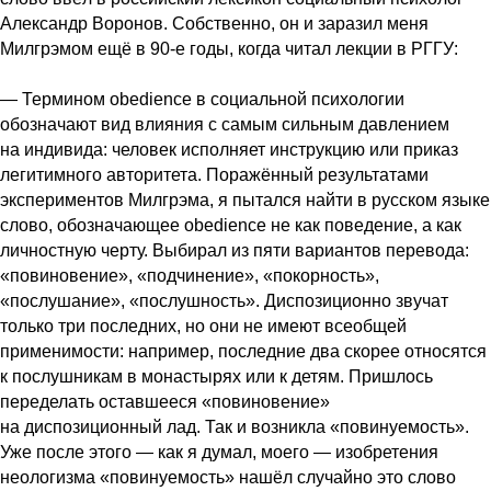
Александр Воронов. Собственно, он и заразил меня
Милгрэмом ещё в 90-е годы, когда читал лекции в РГГУ:
— Термином obedience в социальной психологии
обозначают вид влияния с самым сильным давлением
на индивида: человек исполняет инструкцию или приказ
легитимного авторитета. Поражённый результатами
экспериментов Милгрэма, я пытался найти в русском языке
слово, обозначающее obedience не как поведение, а как
личностную черту. Выбирал из пяти вариантов перевода:
«повиновение», «подчинение», «покорность»,
«послушание», «послушность». Диспозиционно звучат
только три последних, но они не имеют всеобщей
применимости: например, последние два скорее относятся
к послушникам в монастырях или к детям. Пришлось
переделать оставшееся «повиновение»
на диспозиционный лад. Так и возникла «повинуемость».
Уже после этого — как я думал, моего — изобретения
неологизма «повинуемость» нашёл случайно это слово