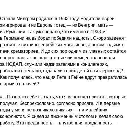
Стэнли Милгрэм родился в 1933 году. Родители-евреи
эмигрировали из Европы: отец — из Венгрии, мать —
из Румынии. Так уж совпало, что именно в 1933-м
в Германии на выборах победили нацисты. Скоро зазвенят
разбитые витрины еврейских магазинов, а потом задымят
печи крематориев. И до сих пор одним из главных остаётся
вопрос: как так вышло, что тысячи немцев голосовали
за НСДАП, служили надзирателями в концлагерях,
работали в гестапо, отдавали своих детей в гитлерюгенд?
Как получилась, что нация Гёте и Гейне вдруг превратилась
в армию палачей?
«…Позволю себе сказать, что я исполнял приказы, которые
получал, беспрекословно, согласно присяге. И в первые
годы у меня не возникало никаких — ни малейших
конфликтов. Я сидел за письменным столом и делал свою
работу. Эта преданность — внутренняя преданность —