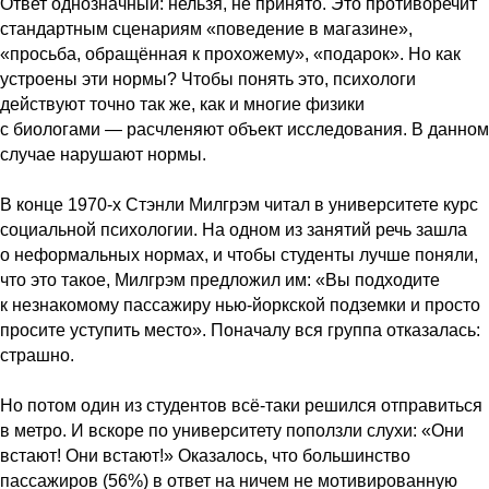
Ответ однозначный: нельзя, не принято. Это противоречит
стандартным сценариям «поведение в магазине»,
«просьба, обращённая к прохожему», «подарок». Но как
устроены эти нормы? Чтобы понять это, психологи
действуют точно так же, как и многие физики
с биологами — расчленяют объект исследования. В данном
случае нарушают нормы.
В конце 1970-х Стэнли Милгрэм читал в университете курс
социальной психологии. На одном из занятий речь зашла
о неформальных нормах, и чтобы студенты лучше поняли,
что это такое, Милгрэм предложил им: «Вы подходите
к незнакомому пассажиру нью-йоркской подземки и просто
просите уступить место». Поначалу вся группа отказалась:
страшно.
Но потом один из студентов всё-таки решился отправиться
в метро. И вскоре по университету поползли слухи: «Они
встают! Они встают!» Оказалось, что большинство
пассажиров (56%) в ответ на ничем не мотивированную