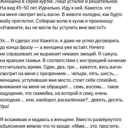
Женщина в серой куртке. Лицо усталое и решительное.
На вид 45−50 лет. Идеально. Иду к ней. Кажется, что
на меня смотрит весь вагон. В животе холодно, как будто
жабу проглотил. Собираю волю в кулак и произношу:
«Извините, вы не могли бы уступить мне место?»
Ух… Я сделал это! Кажется, я даже не успел договорить
до конца фразу — а женщина уже встаёт. Ничего
не спрашивает, не выражает никаких эмоций. Я сажусь
на краешек скамьи. В соответствии с инструкцией начинаю
отсчитывать время. Один, два, три… кажется, весь вагон
смотрит на меня с презрением… четыре, пять, шесть…
женщина, уступившая мне место, стоит себе спокойно,
внимания на меня не обращает… семь, восемь… такое
ощущение, что скамейка, на которой я сижу, очень
холодная… или, наоборот, раскалённая?.. девять, десять.
Ура!
Я вскакиваю и кидаюсь к женщине. Вместо развёрнутого
объяснения мямлю что-то вроде: «Ммм… это, простите,