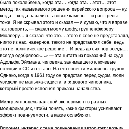
была поколеблена, когда эта… когда эта… этот… этот
метод так называемого решения еврейского вопроса — ну,
когда… когда начались газовые камеры… и расстрелы
тоже. Я не скрывал этого и сказал — я думаю, что я вправе
так говорить, — сказал моему шефу, группенфюреру
Мюллеру… я сказал, что это… этого я себе не представлял,
никто из нас, наверное, такого не представлял себе, ведь
это не политическое решение… И ведь до сих пор всегда…
всегда одобрялось…» — эта цитата из показаний на суде
Адольфа Эйхмана, человека, занимавшего ключевые
позиции в СС и гестапо. На его совести миллионы трупов.
Однако, когда в 1961 году он предстал перед судом, люди
увидели не маньяка-садиста, а рядового чиновника,
который просто исполнял приказы начальства.
Милгрэм проделывал свой эксперимент в разных
модификациях, чтобы понять, какие факторы усиливают
эффект повинуемости, а какие ослабляют.
Впрочем, интерес к теме повиновения авторитету возник