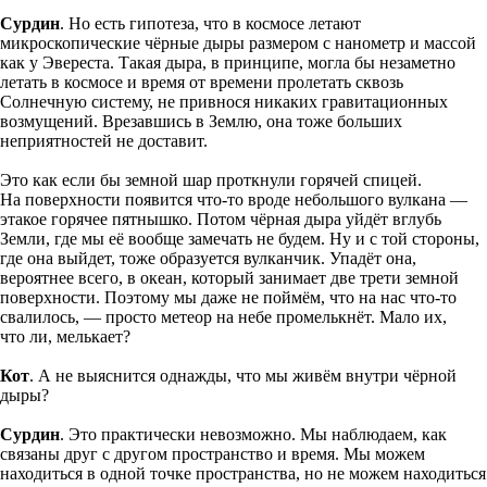
Сурдин
. Но есть гипотеза, что в космосе летают
микроскопические чёрные дыры размером с нанометр и массой
как у Эвереста. Такая дыра, в принципе, могла бы незаметно
летать в космосе и время от времени пролетать сквозь
Солнечную систему, не привнося никаких гравитационных
возмущений. Врезавшись в Землю, она тоже больших
неприятностей не доставит.
Это как если бы земной шар проткнули горячей спицей.
На поверхности появится что-то вроде небольшого вулкана —
этакое горячее пятнышко. Потом чёрная дыра уйдёт вглубь
Земли, где мы её вообще замечать не будем. Ну и с той стороны,
где она выйдет, тоже образуется вулканчик. Упадёт она,
вероятнее всего, в океан, который занимает две трети земной
поверхности. Поэтому мы даже не поймём, что на нас что-то
свалилось, — просто метеор на небе промелькнёт. Мало их,
что ли, мелькает?
Кот
. А не выяснится однажды, что мы живём внутри чёрной
дыры?
Сурдин
. Это практически невозможно. Мы наблюдаем, как
связаны друг с другом пространство и время. Мы можем
находиться в одной точке пространства, но не можем находиться