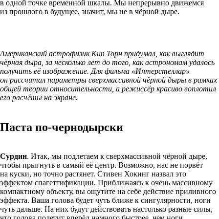
в одной точке временной шкалы. Мы непрерывно движемся
из прошлого в будущее, значит, мы не в чёрной дыре.
Американский астрофизик Кип Торн придумал, как выглядит
чёрная дыра, за несколько лет до того, как астрономам удалось
получить её изображение. Для фильма «Интерстеллар»
он рассчитал параметры сверхмассивной чёрной дыры в рамках
общей теории относительности, а режиссёр красиво воплотил
его расчёты на экране.
Паста по-чернодырски
Сурдин
. Итак, мы подлетаем к сверхмассивной чёрной дыре,
чтобы прыгнуть в самый её центр. Возможно, нас не порвёт
на куски, но точно растянет. Стивен Хокинг назвал это
эффектом спагеттификации. Приближаясь к очень массивному
компактному объекту, вы ощутите на себе действие приливного
эффекта. Ваша голова будет чуть ближе к сингулярности, ноги
чуть дальше. На них будут действовать настолько разные силы,
что голова полетит вперёд намного быстрее, чем ноги.