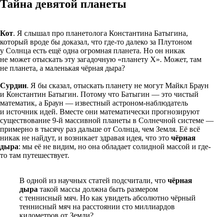
Тайна девятой планеты
Кот
. Я слышал про планетолога Константина Батыгина,
который вроде бы доказал, что где-то далеко за Плутоном
у Солнца есть ещё одна огромная планета. Но он никак
не может отыскать эту загадочную «планету Х». Может, там
не планета, а маленькая чёрная дыра?
Сурдин
. Я бы сказал, отыскать планету не могут Майкл Браун
и Константин Батыгин. Потому что Батыгин — это чистый
математик, а Браун — известный астроном-наблюдатель
и источник идей. Вместе они математически прогнозируют
существование 9-й массивной планеты в Солнечной системе —
примерно в тысячу раз дальше от Солнца, чем Земля. Её всё
никак не найдут, и возникает здравая идея, что это
чёрная
дыра
: мы её не видим, но она обладает солидной массой и где-
то там путешествует.
В одной из научных статей подсчитали, что
чёрная
дыра
такой массы должна быть размером
с теннисный мяч. Но как увидеть абсолютно чёрный
теннисный мяч на расстоянии сто миллиардов
километров от Земли?