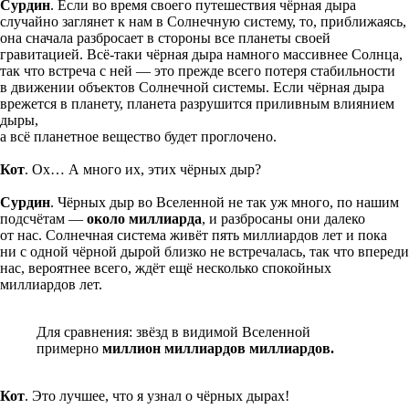
Сурдин
. Если во время своего путешествия чёрная дыра
случайно заглянет к нам в Солнечную систему, то, приближаясь,
она сначала разбросает в стороны все планеты своей
гравитацией. Всё-таки чёрная дыра намного массивнее Солнца,
так что встреча с ней — это прежде всего потеря стабильности
в движении объектов Солнечной системы. Если чёрная дыра
врежется в планету, планета разрушится приливным влиянием
дыры,
а всё планетное вещество будет проглочено.
Кот
. Ох… А много их, этих чёрных дыр?
Сурдин
. Чёрных дыр во Вселенной не так уж много, по нашим
подсчётам —
около миллиарда
, и разбросаны они далеко
от нас. Солнечная система живёт пять миллиардов лет и пока
ни с одной чёрной дырой близко не встречалась, так что впереди
нас, вероятнее всего, ждёт ещё несколько спокойных
миллиардов лет.
Для сравнения: звёзд в видимой Вселенной
примерно
миллион миллиардов миллиардов.
Кот
. Это лучшее, что я узнал о чёрных дырах!