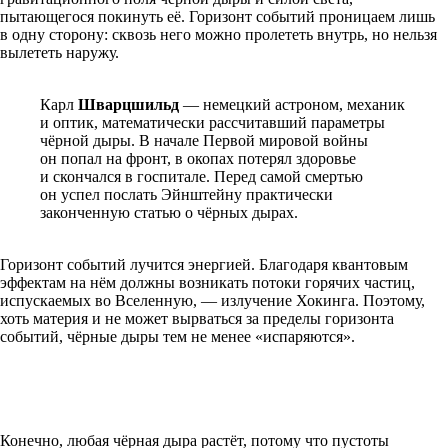
пытающегося покинуть её. Горизонт событий проницаем лишь
в одну сторону: сквозь него можно пролететь внутрь, но нельзя
вылететь наружу.
Карл
Шварцшильд
— немецкий астроном, механик
и оптик, математически рассчитавший параметры
чёрной дыры. В начале Первой мировой войны
он попал на фронт, в окопах потерял здоровье
и скончался в госпитале. Перед самой смертью
он успел послать Эйнштейну практически
законченную статью о чёрных дырах.
Горизонт событий лучится энергией. Благодаря квантовым
эффектам на нём должны возникать потоки горячих частиц,
испускаемых во Вселенную, — излучение Хокинга. Поэтому,
хоть материя и не может вырваться за пределы горизонта
событий, чёрные дыры тем не менее «испаряются».
Конечно, любая чёрная дыра растёт, потому что пустоты