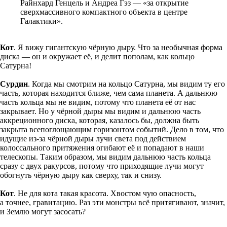
Райнхард Генцель и Андреа Гэз — «за открытие
сверхмассивного компактного объекта в центре
Галактики».
Кот
. Я вижу гигантскую чёрную дыру. Что за необычная форма
диска — он и окружает её, и делит пополам, как кольцо
Сатурна!
Сурдин
. Когда мы смотрим на кольцо Сатурна, мы видим ту его
часть, которая находится ближе, чем сама планета. А дальнюю
часть кольца мы не видим, потому что планета её от нас
закрывает. Но у чёрной дыры мы видим и дальнюю часть
аккреционного диска, которая, казалось бы, должна быть
закрыта всепоглощающим горизонтом событий. Дело в том, что
идущие из-за чёрной дыры лучи света под действием
колоссального притяжения огибают её и попадают в наши
телескопы. Таким образом, мы видим дальнюю часть кольца
сразу с двух ракурсов, потому что приходящие лучи могут
обогнуть чёрную дыру как сверху, так и снизу.
Кот
. Не для кота такая красота. Хвостом чую опасность,
а точнее, гравитацию. Раз эти монстры всё притягивают, значит,
и Землю могут засосать?