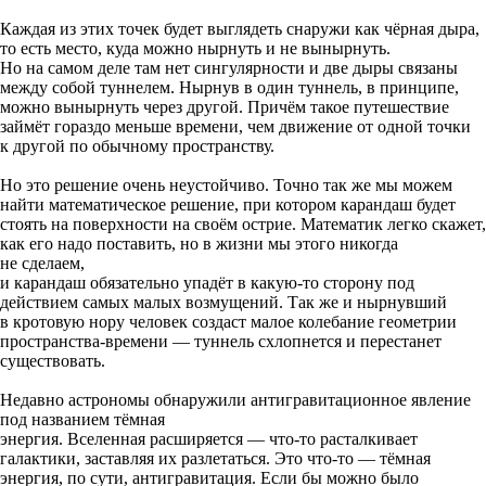
Каждая из этих точек будет выглядеть снаружи как чёрная дыра,
то есть место, куда можно нырнуть и не вынырнуть.
Но на самом деле там нет сингулярности и две дыры связаны
между собой туннелем. Нырнув в один туннель, в принципе,
можно вынырнуть через другой. Причём такое путешествие
займёт гораздо меньше времени, чем движение от одной точки
к другой по обычному пространству.
Но это решение очень неустойчиво. Точно так же мы можем
найти математическое решение, при котором карандаш будет
стоять на поверхности на своём острие. Математик легко скажет,
как его надо поставить, но в жизни мы этого никогда
не сделаем,
и карандаш обязательно упадёт в какую-то сторону под
действием самых малых возмущений. Так же и нырнувший
в кротовую нору человек создаст малое колебание геометрии
пространства-времени — туннель схлопнется и перестанет
существовать.
Недавно астрономы обнаружили антигравитационное явление
под названием тёмная
энергия. Вселенная расширяется — что-то расталкивает
галактики, заставляя их разлетаться. Это что-то — тёмная
энергия, по сути, антигравитация. Если бы можно было