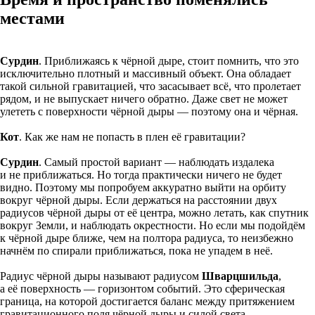
местами
Сурдин
. Приближаясь к чёрной дыре, стоит помнить, что это
исключительно плотный и массивный объект. Она обладает
такой сильной гравитацией, что засасывает всё, что пролетает
рядом, и не выпускает ничего обратно. Даже свет не может
улететь с поверхности чёрной дыры — поэтому она и чёрная.
Кот
. Как же нам не попасть в плен её гравитации?
Сурдин
. Самый простой вариант — наблюдать издалека
и не приближаться. Но тогда практически ничего не будет
видно. Поэтому мы попробуем аккуратно выйти на орбиту
вокруг чёрной дыры. Если держаться на расстоянии двух
радиусов чёрной дыры от её центра, можно летать, как спутник
вокруг Земли, и наблюдать окрестности. Но если мы подойдём
к чёрной дыре ближе, чем на полтора радиуса, то неизбежно
начнём по спирали приближаться, пока не упадем в неё.
Радиус чёрной дыры называют радиусом
Шварцшильда
,
а её поверхность — горизонтом событий. Это сферическая
граница, на которой достигается баланс между притяжением
гравитационного поля чёрной дыры и силой света,