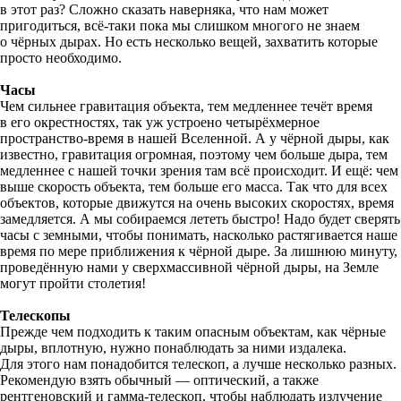
в этот раз? Сложно сказать наверняка, что нам может
пригодиться, всё-таки пока мы слишком многого не знаем
о чёрных дырах. Но есть несколько вещей, захватить которые
просто необходимо.
Часы
Чем сильнее гравитация объекта, тем медленнее течёт время
в его окрестностях, так уж устроено четырёхмерное
пространство-время в нашей Вселенной. А у чёрной дыры, как
известно, гравитация огромная, поэтому чем больше дыра, тем
медленнее с нашей точки зрения там всё происходит. И ещё: чем
выше скорость объекта, тем больше его масса. Так что для всех
объектов, которые движутся на очень высоких скоростях, время
замедляется. А мы собираемся лететь быстро! Надо будет сверять
часы с земными, чтобы понимать, насколько растягивается наше
время по мере приближения к чёрной дыре. За лишнюю минуту,
проведённую нами у сверхмассивной чёрной дыры, на Земле
могут пройти столетия!
Телескопы
Прежде чем подходить к таким опасным объектам, как чёрные
дыры, вплотную, нужно понаблюдать за ними издалека.
Для этого нам понадобится телескоп, а лучше несколько разных.
Рекомендую взять обычный — оптический, а также
рентгеновский и гамма-телескоп, чтобы наблюдать излучение