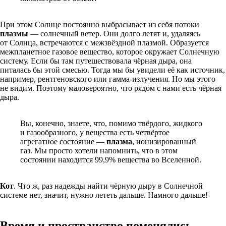
При этом Солнце постоянно выбрасывает из себя потоки
плазмы
— солнечный ветер. Они долго летят и, удаляясь
от Солнца, встречаются с межзвёздной плазмой. Образуется
межпланетное газовое вещество, которое окружает Солнечную
систему. Если бы там путешествовала чёрная дыра, она
питалась бы этой смесью. Тогда мы бы увидели её как источник,
например, рентгеновского или гамма-излучения. Но мы этого
не видим. Поэтому маловероятно, что рядом с нами есть чёрная
дыра.
Вы, конечно, знаете, что, помимо твёрдого, жидкого
и газообразного, у вещества есть четвёртое
агрегатное состояние —
плазма
, ионизированный
газ. Мы просто хотели напомнить, что в этом
состоянии находится 99,9% вещества во Вселенной.
Кот
. Что ж, раз надежды найти чёрную дыру в Солнечной
системе нет, значит, нужно лететь дальше. Намного дальше!
Время и пространство поменялись