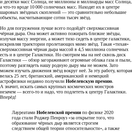
и десятки масс Солнца, не миллионы и миллиарды масс Солнца,
а что-то вроде 10 000 солнечных масс. Находят их в центре
шаровых звёздных скоплений — это сравнительно небольшие
объекты, насчитывающие сотни тысяч звёзд.
Но для погружения лучше всего подойдёт сверхмассивная
чёрная дыра. Она может активно пожирать близкие звёзды,
излучая массу энергии, а может тихо сидеть в центре галактики,
искривляя траектории пролетающих мимо звёзд. Такая «тихая»
сверхмассивная чёрная дыра массой в 4,5 миллиона солнечных
есть и в центре Галактики. Но смотрим мы на неё сквозь диск
Галактики — обзор загораживают огромные облака газа и пыли,
поэтому разглядеть нашу родную дыру мы не можем. Зато
можем изучать движения звёзд вокруг неё. За эту работу, которая
велась 25 лет, британский, американский и немецкий
астрофизики недавно получили
Нобелевскую премию
.
А значит, искать самых крупных космических монстров
незачем — всего-то и надо, что подлететь к центру Галактики.
Вперёд!
Лауреатами
Нобелевской премии
по физике 2020
года стали Роджер Пенроуз «за открытие того, что
образование чёрных дыр является строгим
следствием общей теории относительности», а также