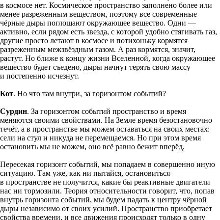
в космосе нет. Космическое пространство заполнено более или
менее разреженным веществом, поэтому все современные
чёрные дыры поглощают окружающее вещество. Одни —
активно, если рядом есть звезда, с которой удобно стягивать газ,
другие просто летают в космосе и потихоньку кормятся
разреженным межзвёздным газом. А раз кормятся, значит,
растут. Но ближе к концу жизни Вселенной, когда окружающее
вещество будет съедено, дыры начнут терять свою массу
и постепенно исчезнут.
Кот
. Но что там внутри, за горизонтом событий?
Сурдин
. За горизонтом событий пространство и время
меняются своими свойствами. На Земле время безостановочно
течёт, а в пространстве мы можем оставаться на своих местах:
сели на стул и никуда не перемещаемся. Но при этом время
остановить мы не можем, оно всё равно бежит вперёд.
Пересекая горизонт событий, мы попадаем в совершенно иную
ситуацию. Там уже, как ни пытайся, остановиться
в пространстве не получится, какие бы реактивные двигатели
нас ни тормозили. Теория относительности говорит, что, попав
внутрь горизонта событий, мы будем падать к центру чёрной
дыры независимо от своих усилий. Пространство приобретает
свойства времени, и все движения происходят только в одну