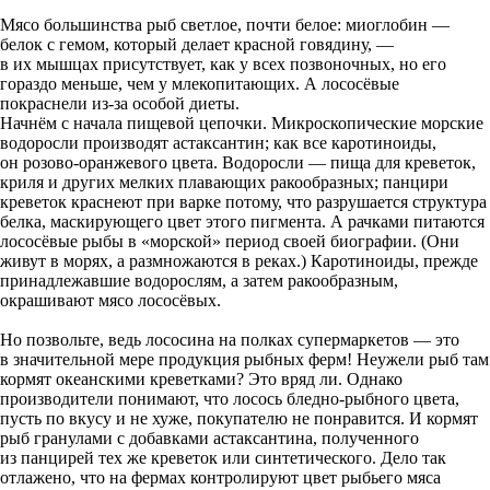
Мясо большинства рыб светлое, почти белое: миоглобин —
белок с гемом, который делает красной говядину, —
в их мышцах присутствует, как у всех позвоночных, но его
гораздо меньше, чем у млекопитающих. А лососёвые
покраснели из-за особой диеты.
Начнём с начала пищевой цепочки. Микроскопические морские
водоросли производят астаксантин; как все каротиноиды,
он розово-оранжевого цвета. Водоросли — пища для креветок,
криля и других мелких плавающих ракообразных; панцири
креветок краснеют при варке потому, что разрушается структура
белка, маскирующего цвет этого пигмента. А рачками питаются
лососёвые рыбы в «морской» период своей биографии. (Они
живут в морях, а размножаются в реках.) Каротиноиды, прежде
принадлежавшие водорослям, а затем ракообразным,
окрашивают мясо лососёвых.
Но позвольте, ведь лососина на полках супермаркетов — это
в значительной мере продукция рыбных ферм! Неужели рыб там
кормят океанскими креветками? Это вряд ли. Однако
производители понимают, что лосось бледно-рыбного цвета,
пусть по вкусу и не хуже, покупателю не понравится. И кормят
рыб гранулами с добавками астаксантина, полученного
из панцирей тех же креветок или синтетического. Дело так
отлажено, что на фермах контролируют цвет рыбьего мяса