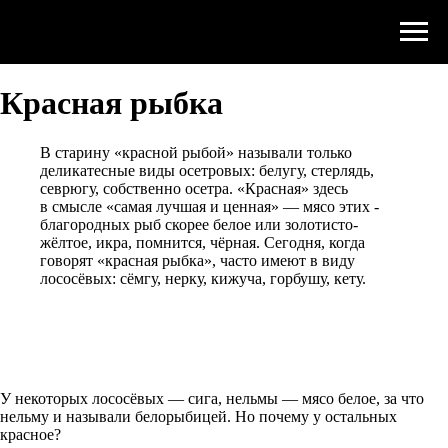
Красная рыбка
В старину «красной рыбой» называли только
деликатесные виды осетровых: белугу, стерлядь,
севрюгу, собственно осетра. «Красная» здесь
в смысле «самая лучшая и ценная» — мясо этих ­
благородных рыб скорее белое или золотисто-
жёлтое, икра, помнится, чёрная. Сегодня, когда
говорят «красная рыбка», часто имеют в виду
лососёвых: сёмгу, нерку, кижуча, горбушу, кету.
У некоторых лососёвых — ­сига, нельмы — мясо белое, за что
нельму и называли белорыбицей. Но почему у остальных
красное?