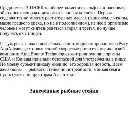
Среди омега-3-ПНЖК наиболее знамениты альфа-линоленовая,
эйкозапентаеновая и докозагексаеновая кислоты. Первая
содержится во многих растительных маслах (рапсовом, льняном,
масле грецкого ореха, но не в подсолнечном), из неё в организме
человека могут синтезироваться вторая и третья, но лучше
получать их с пищей.
Раз уж речь зашла о лососёвых: генно-модифицированную сёмгу
AquAdvantage с повышенной скоростью роста от американской
компании AquaBounty Technologies контролирующие органы
США и Канады признали безопасной для употребления в пищу.
По моему субъективному мнению, это хорошая новость. Всем
желающим — рыбного стейка по потребности, а дикая сёмга
пусть гуляет по просторам Атлантики.
Запечённые рыбные стейки