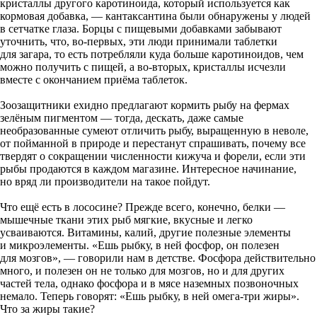
кристаллы другого каротиноида, который используется как
кормовая добавка, — кантаксантина были обнаружены у людей
в сетчатке глаза. Борцы с пищевыми добавками забывают
уточнить, что, во-первых, эти люди принимали таблетки
для загара, то есть потребляли куда больше каротиноидов, чем
можно получить с пищей, а во-вторых, кристаллы исчезли
вместе с окончанием приёма таблеток.
Зоозащитники ехидно предлагают кормить рыбу на фермах
зелёным пигментом — тогда, дескать, даже самые
необразованные сумеют отличить рыбу, выращенную в неволе,
от пойманной в природе и перестанут спрашивать, почему все
твердят о сокращении численности кижуча и форели, если эти
рыбы продаются в каждом магазине. Интересное начинание,
но вряд ли производители на такое пойдут.
Что ещё есть в лососине? Прежде всего, конечно, белки —
мышечные ткани этих рыб мягкие, вкусные и легко
усваиваются. Витамины, калий, другие полезные элементы
и микроэлементы. «Ешь рыбку, в ней фосфор, он полезен
для мозгов», — говорили нам в детстве. Фосфора действительно
много, и полезен он не только для мозгов, но и для других
частей тела, однако фосфора и в мясе наземных позвоночных
немало. Теперь говорят: «Ешь рыбку, в ней омега-три жиры».
Что за жиры такие?