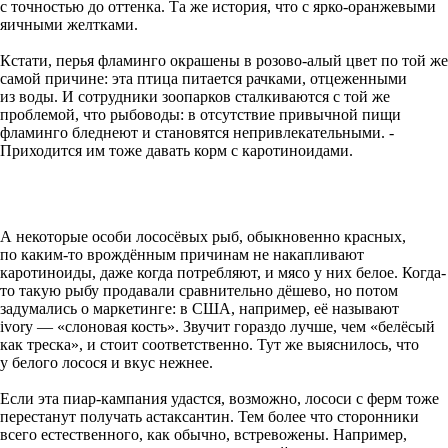
с точностью до оттенка. Та же история, что с ярко-оранжевыми
яичными желтками.
Кстати, перья фламинго ­окрашены в розово-алый цвет по той же
самой причине: эта птица ­питается рачками, отцеженными
из воды. И сотрудники зоопарков сталкиваются с той же
проблемой, что рыбоводы: в отсутствие привычной пищи
фламинго бледнеют и стано­вятся непривлекательными. ­
Приходится им тоже давать корм с каротиноидами.
А некоторые особи лососёвых рыб, обыкновенно красных,
по каким-то врождённым причинам не накапливают
каротиноиды, даже когда потребляют, и мясо у них белое. Когда-
то такую рыбу продавали сравнительно дёшево, но потом
задумались о маркетинге: в США, например, её называют
ivory — «слоновая кость». Звучит гораздо лучше, чем «белёсый
как треска», и стоит соответственно. Тут же выяснилось, что
у белого лосося и вкус нежнее.
Если эта пиар-кампания удастся, возможно, лососи с ферм тоже
перестанут получать астаксантин. Тем более что сторонники
всего естественного, как обычно, встревожены. Например,