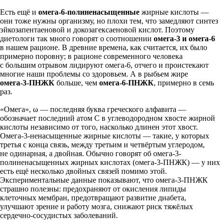
Есть ещё и
омега-6-полиненасыщенные
жирные кислоты —
они тоже нужны организму, но плохи тем, что замедляют синтез
эйкозапентаеновой и докозагексаеновой кислот. Поэтому
диетологи так много говорят о соотношении
омега-3 и омега-6
в нашем рационе. В древние времена, как считается, их было
примерно поровну; в рационе современного человека
с большим отрывом лидируют омега-6, отчего и проистекают
многие наши проблемы со здоровьем. А в рыбьем ­жире
омега-3-­ПНЖК
больше, чем
оме­га-6-ПНЖК
, при­мерно в семь
раз.
«Омега», ω — последняя буква греческого алфавита —
обозначает последний атом С в углеводородном хвосте жирной
кислоты независимо от того, насколько длинен этот хвост.
Омега-3-ненасыщенные жирные кислоты — такие, у которых
третья с конца связь, между третьим и четвёртым углеродом,
не одинарная, а двойная. Обычно говорят об омега-3-
полиненасыщен­ных жирных кислотах (омега-3-­ПНЖК) — у них
есть ещё несколько двойных связей помимо этой.
Экспериментальные данные показывают, что омега-3-ПНЖК
страшно полезны: предохраняют от окисления липиды
клеточных мембран, предотвращают развитие диабета,
улучшают зрение и работу мозга, снижают риск тяжёлых
сердечно-сосудистых заболеваний.