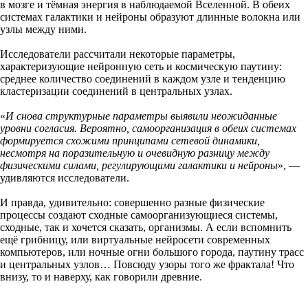
в мозге и тёмная энергия в наблюдаемой Вселенной. В обеих
системах галактики и нейроны образуют длинные волокна или
узлы между ними.
Исследователи рассчитали некоторые параметры,
характеризующие нейронную сеть и космическую паутину:
среднее количество соединений в каждом узле и тенденцию
кластеризации соединений в центральных узлах.
«
И снова структурные параметры выявили неожиданные
уровни согласия. Вероятно, самоорганизация в обеих системах
формируется схожими принципами сетевой динамики,
несмотря на поразительную и очевидную разницу между
физическими силами, регулирующими галактики и нейроны
», —
удивляются исследователи.
И правда, удивительно: совершенно разные физические
процессы создают сходные самоорганизующиеся системы,
сходные, так и хочется сказать, организмы. А если вспомнить
ещё грибницу, или виртуальные нейросети современных
компьютеров, или ночные огни большого города, паутину трасс
и центральных узлов… Повсюду узоры того же фрактала! Что
внизу, то и наверху, как говорили древние.