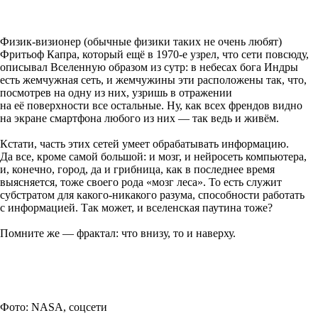
Физик-визионер (обычные физики таких не очень любят)
Фритьоф Капра, который ещё в 1970-е узрел, что сети повсюду,
описывал Вселенную образом из сутр: в небесах бога Индры
есть жемчужная сеть, и жемчужины эти расположены так, что,
посмотрев на одну из них, узришь в отражении
на её поверхности все остальные. Ну, как всех френдов видно
на экране смартфона любого из них — так ведь и живём.
Кстати, часть этих сетей умеет обрабатывать информацию.
Да все, кроме самой большой: и мозг, и нейросеть компьютера,
и, конечно, город, да и грибница, как в последнее время
выясняется, тоже своего рода «мозг леса». То есть служит
субстратом для какого-никакого разума, способности работать
с информацией. Так может, и вселенская паутина тоже?
Помните же — фрактал: что внизу, то и наверху.
Фото: NASA, соцсети