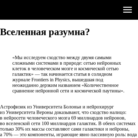
Вселенная разумна?
«Мы исследуем сходство между двумя самыми
сложными системами в природе: сетью нейронных
клеток в человеческом мозге и космической сетью
галактик» — так начинается статья в солидном
журнале Frontiers in Physics, вышедшая под
неожиданно дерзким названием «Количественное
сравнение нейронной сети и космической паутины».
Астрофизик из Университета Болоньи и нейрохирург
из Университета Вероны доказывают, что сходство налицо:
в нейросети человеческого мозга 69 миллиардов нейронов,
во вселенской сети 100 миллиардов галактик. В обеих системах
только 30% их массы составляют сами галактики и нейроны,
а 70% — это компоненты, играющие явно пассивную роль: вода