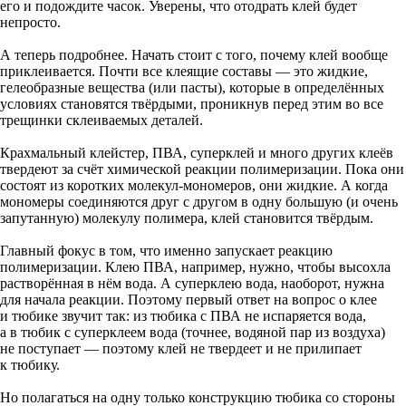
его и подождите часок. Уверены, что отодрать клей будет
непросто.
А теперь подробнее. Начать стоит с того, почему клей вообще
приклеивается. Почти все клеящие составы — это жидкие,
гелеобразные вещества (или пасты), которые в определённых
условиях становятся твёрдыми, проникнув перед этим во все
трещинки склеиваемых деталей.
Крахмальный клейстер, ПВА, суперклей и много других клеёв
твердеют за счёт химической реакции полимеризации. Пока они
состоят из коротких молекул-мономеров, они жидкие. А когда
мономеры соединяются друг с другом в одну большую (и очень
запутанную) молекулу полимера, клей становится твёрдым.
Главный фокус в том, что именно запускает реакцию
полимеризации. Клею ПВА, например, нужно, чтобы высохла
растворённая в нём вода. А суперклею вода, наоборот, нужна
для начала реакции. Поэтому первый ответ на вопрос о клее
и тюбике звучит так: из тюбика с ПВА не испаряется вода,
а в тюбик с суперклеем вода (точнее, водяной пар из воздуха)
не поступает — поэтому клей не твердеет и не прилипает
к тюбику.
Но полагаться на одну только конструкцию тюбика со стороны