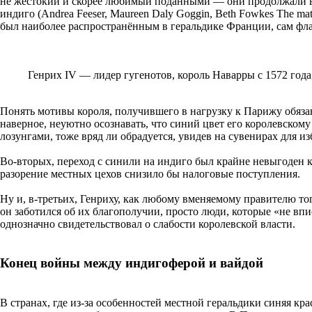
не жестокий и скорее любимый поданными — они продолжали ве
индиго (Andrea Feeser, Maureen Daly Goggin, Beth Fowkes The materia
был наиболее распространённым в геральдике Франции, сам фла
Генрих IV — лидер гугенотов, король Наварры с 1572 года
Понять мотивы короля, получившего в нагрузку к Парижу обяза
наверное, неуютно осознавать, что синий цвет его королевско
лозунгами, тоже вряд ли обрадуется, увидев на сувенирах для из
Во-вторых, переход с синили на индиго был крайне невыгоден к
разорение местных цехов снизило бы налоговые поступления.
Ну и, в-третьих, Генриху, как любому вменяемому правителю тог
он заботился об их благополучии, просто люди, которые «не в
однозначно свидетельствовал о слабости королевской власти.
Конец войны между индигоферой и вайдой
В странах, где из-за особенностей местной геральдики синяя к