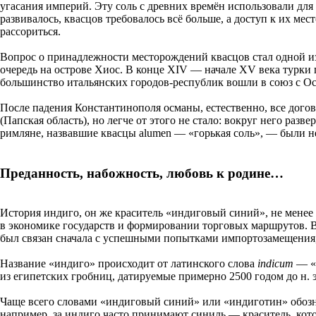
угасания империй. Эту соль с древних времён использовали дл
развивалось, квасцов требовалось всё больше, а доступ к их м
рассориться.
Вопрос о принадлежности месторождений квасцов стал одной и
очередь на острове Хиос. В конце XIV — начале XV века турки 
большинство итальянских городов-республик вошли в союз с О
После падения Константинополя османы, естественно, все дого
(Папская область), но легче от этого не стало: вокруг него ра
римляне, назвавшие квасцы alumen — «горькая соль», — были н
Преданность, набожность, любовь к родине…
История индиго, он же краситель «индиговый синий», не менее 
в экономике государств и формировании торговых маршрутов. В 
был связан сначала с успешными попытками импортозамещения, 
Название «индиго» происходит от латинского слова
indicum
— «к
из египетских гробниц, датируемые примерно 2500 годом до н. э
Чаще всего словами «индиговый синий» или «индиготин» обозн
например, за индиго часто принимают синиль — краситель, кот