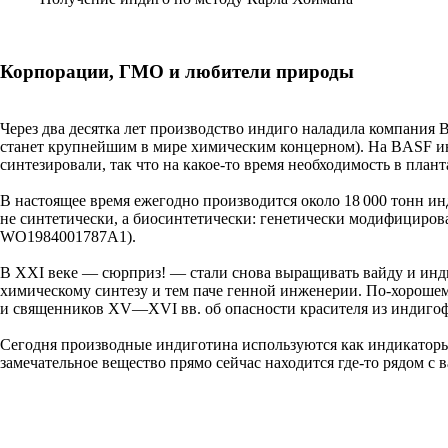
Корпорации, ГМО и любители природы
Через два десятка лет производство индиго наладила компания Ba
станет крупнейшим в мире химическим концерном). На BASF ин
синтезировали, так что на какое-то время необходимость в план
В настоящее время ежегодно производится около 18 000 тонн и
не синтетически, а биосинтетически: генетически модифициро
WO1984001787A1).
В XXI веке — сюрприз! — стали снова выращивать вайду и инд
химическому синтезу и тем паче генной инженерии. По-хорошем
и священников XV—XVI вв. об опасности красителя из индигоф
Сегодня производные индиготина используются как индикаторы 
замечательное вещество прямо сейчас находится где-то рядом с в