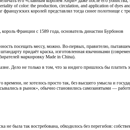
личать его «славным королём Анри» даже после его убийства,
lity of color: the production, circulation, and application of dyes 
г французских королей представлял тогда синее полотнище с тр
, король Франции с 1589 года, основатель династии Бурбонов
нность посещать мессу, можно. Во-первых, правителю, пытавшем
му штандарту придаёт краска, изготовленная язычниками (совре
бирателей маркировку Made in China).
азне. Дело не только в том, что за индиго пришлось бы платить
о времени, не хотелось просто так, без высшего умысла и госуд
писывались в рынок», обычно становились самозанятыми — работ
раска не была так востребована, обходилось без перегибов: соб