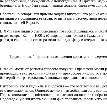
не репрессиями, а убеждением с понуждением. В Пруссии медик
безопасна. В Нюрнберге красильщики должны были ежегодно кля
Собственно говоря, эти приёмы защиты внутреннего рынка от им
на индиго в большинстве стран, оттягивали повсеместный перехо
синиль по всей Европе.
В XVII веке индиго стал основным товаром Голландской и Ост-И
индигоферы. Если в 1600-х её выращивали только в Гуджарате —
расти, и европейцы стали разводить индигоферу в американски
Традиционный процесс изготовления красителя — фермен
В зависимости от региона способы получения красителя могли ра
происходила экстракция индикана — прекурсора индиго, эту мол
бактерий экстрагированный индикан превращался в индоксил.
Интересно, что и индикан, и индоксил — это бесцветные веще
её с помощью палок. Одновременно в чан добавляли золу или др
Перемешивание способствовало окислению индоксила и образов
Надосадочную жидкость очищали фильтрованием, после чего ко