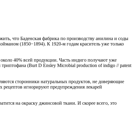
ложить, что Баденская фабрика по производству анилина и соды
йманом (1850−1894). К 1920-м годам краситель уже только
я около 40% всей продукции. Часть индиго получают уже
иптофана (Burt D Ensley Microbial production of indigo // patent
вляются сторонники натуральных продуктов, не доверяющие
ых рецептов игнорируют предупреждения лекарей
тится на окраску джинсовой ткани. И скорее всего, это