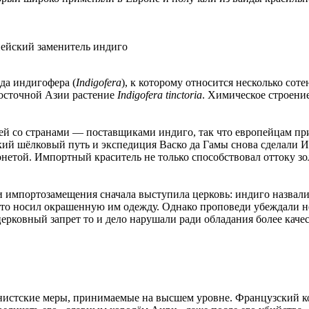
пейский заменитель индиго
да индигофера (
Indigofera
), к которому относится несколько со
осточной Азии растение
Indigofera tinctoria
. Химическое строени
й со странами — поставщиками индиго, так что европейцам пр
ий шёлковый путь и экспедиция Васко да Гамы снова сделали И
етой. Импортный краситель не только способствовал оттоку зол
импортозамещения сначала выступила церковь: индиго назвали 
кто носил окрашенную им одежду. Однако проповеди убеждали н
церковный запрет то и дело нарушали ради обладания более кач
нистские меры, принимаемые на высшем уровне. Французский ко