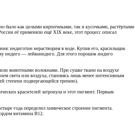
жно было как целыми кирпичиками, так и кусочками, растёртыми
оссии её применяли ещё XIX веке, этот процесс описал
ния: индиготин нерастворим в воде. Купив его, красильщик
рму индиго — лейкоиндиго. Для этого порошок индиго
и или животными волокнами. При сушке ткани на воздухе
вием света или воздуха, становясь лишь менее интенсивным
ьшей степени подвергающейся трению).
ческих красителей затронула и этот пигмент. Первым
четыре года определил химическое строение пигмента.
вордом витамина В12.