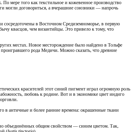
. По мере того как текстильное и кожевенное производство
раги могли договориться, а вчерашние союзники — напрочь
ли сосредоточены в Восточном Средиземноморье, в первую
ычу квасцов, чем византийцы. Это привело к тому, что
других местах. Новое месторождение было найдено в Тольфе
ия проигравшего рода Медичи. Можно сказать, что древние
тетических красителей этот синий пигмент играл огромную роль
абожность, любовь к родине. Вот и в экономике цвет индиго
орговли.
го в античные и более ранние времена: окрашенные ткани
 но объединённых общим свойством — синим цветом. Так,
ой (
Isatis tinctoria
).