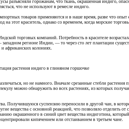
усы разъясняли горожанам, что ткань, окрашенная индиго, опас
сться, что не используют в ремесле индиго.
портных товаров применяются и в наше время, разве что опыт с
д на этот краситель, однако со временем, когда морские торгов
ндской торговых компаний. Потребность в красителе возрастала
 западном регионе Индии, — то через сто лет плантации сущест
х и африканских колониях.
тация растения индиго в глиняном горшочке
зличаться, но не намного. Вначале срезанные стебли растения п
екулу можно обнаружить во всех растениях, из которых получаю
ства. Получившуюся суспензию переносили в другой чан, в кот
угие вещества с основной реакцией, что позволяло отделить от 
анию окрашенного в синий цвет вещества индиготина, который 
нцентрировали кипячением или отстаиванием в третьем чане.