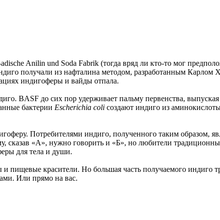
dische Anilin und Soda Fabrik (тогда вряд ли кто-то мог предпо
диго получали из нафталина методом, разработанным Карлом Хо
тациях индигоферы и вайды отпала.
ндиго. BASF до сих пор удерживает пальму первенства, выпуска
ванные бактерии
Escherichia coli
создают индиго из аминокислоты тр
игоферу. Потребителями индиго, полученного таким образом, я
у, сказав «А», нужно говорить и «Б», но любители традиционн
еры для тела и души.
и пищевые красители. Но большая часть получаемого индиго тра
ами. Или прямо на вас.