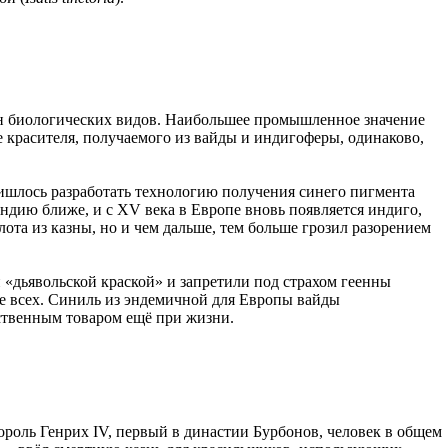
тен биологических видов. Наибольшее промышленное значение
е красителя, получаемого из вайды и индигоферы, одинаково,
ишлось разработать технологию получения синего пигмента
ндию ближе, и с XV века в Европе вновь появляется индиго,
ота из казны, но и чем дальше, тем больше грозил разорением
«дьявольской краской» и запретили под страхом геенны
е всех. Синиль из эндемичной для Европы вайды
ественным товаром ещё при жизни.
роль Генрих IV, первый в династии Бурбонов, человек в общем