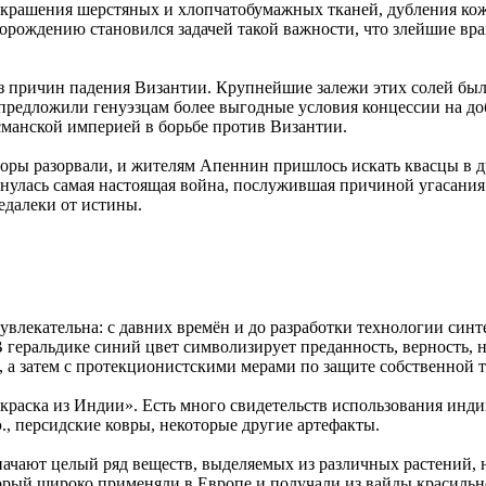
я крашения шерстяных и хлопчатобумажных тканей, дубления кож
есторождению становился задачей такой важности, что злейшие в
з причин падения Византии. Крупнейшие залежи этих солей бы
предложили генуэзцам более выгодные условия концессии на доб
сманской империей в борьбе против Византии.
воры разорвали, и жителям Апеннин пришлось искать квасцы в 
звернулась самая настоящая война, послужившая причиной угасан
едалеки от истины.
увлекательна: с давних времён и до разработки технологии син
геральдике синий цвет символизирует преданность, верность, н
а затем с протекционистскими мерами по защите собственной т
раска из Индии». Есть много свидетельств использования инди
., персидские ковры, некоторые другие артефакты.
ачают целый ряд веществ, выделяемых из различных растений,
орый широко применяли в Европе и получали из вайды красильн