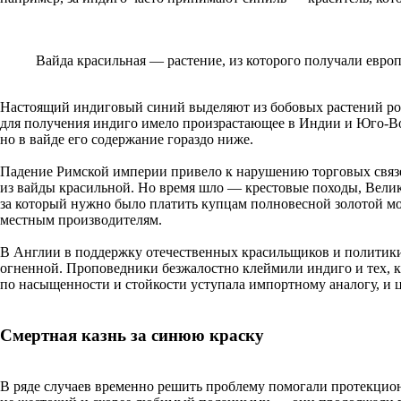
Вайда красильная — растение, из которого получали евро
Настоящий индиговый синий выделяют из бобовых растений ро
для получения индиго имело произрастающее в Индии и Юго-В
но в вайде его содержание гораздо ниже.
Падение Римской империи привело к нарушению торговых связе
из вайды красильной. Но время шло — крестовые походы, Велик
за который нужно было платить купцам полновесной золотой мон
местным производителям.
В Англии в поддержку отечественных красильщиков и политики 
огненной. Проповедники безжалостно клеймили индиго и тех, 
по насыщенности и стойкости уступала импортному аналогу, и 
Смертная казнь за синюю краску
В ряде случаев временно решить проблему помогали протекцио