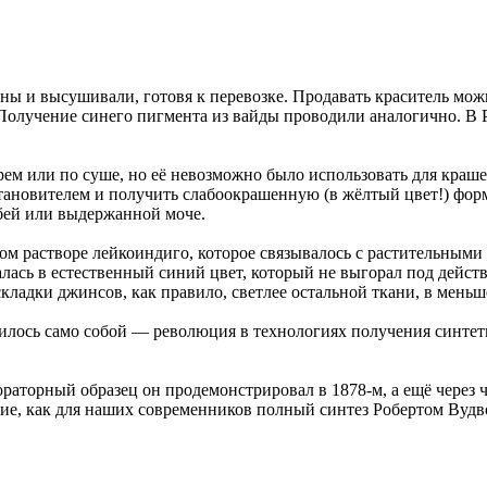
ны и высушивали, готовя к перевозке. Продавать краситель мо
Получение синего пигмента из вайды проводили аналогично. В Р
ем или по суше, но её невозможно было использовать для краше
становителем и получить слабоокрашенную (в жёлтый цвет!) фо
убей или выдержанной моче.
том растворе лейкоиндиго, которое связывалось с растительным
лась в естественный синий цвет, который не выгорал под дейст
 складки джинсов, как правило, светлее остальной ткани, в мен
лось само собой — революция в технологиях получения синтети
ораторный образец он продемонстрировал в 1878-м, а ещё через 
ение, как для наших современников полный синтез Робертом Вуд