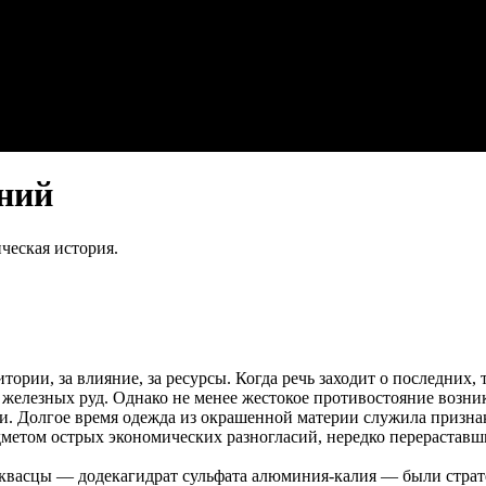
ний
ческая история.
ории, за влияние, за ресурсы. Когда речь заходит о последних, 
железных руд. Однако не менее жестокое противостояние возник
и. Долгое время одежда из окрашенной материи служила призна
дметом острых экономических разногласий, нередко перераставш
 квасцы — додекагидрат сульфата алюминия-калия — были стра