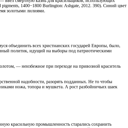
 — ввёл смертную казнь для красильщиков, использующих
and pigments, 1400−1800 Burlington: Ashgate, 2012. 390). Синий цвет
емя золотыми лилиями.
уся объединить всех христианских государей Европы, было,
менный политик, идущий на выборы под патриотическими
 золотом, — неизбежное при переходе на привозной краситель
арственной надобности, разорять подданных. Не то чтобы
никами ножа, топора и мушкета. А рост разбойничьих шаек
ственную красильную промышленность старались сохранить