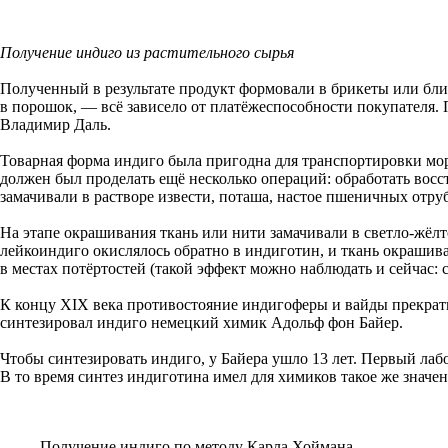
Получение индиго из растительного сырья
Полученный в результате продукт формовали в брикеты или бли
в порошок, — всё зависело от платёжеспособности покупателя. 
Владимир Даль.
Товарная форма индиго была пригодна для транспортировки мор
должен был проделать ещё несколько операций: обработать вос
замачивали в растворе извести, поташа, настое пшеничных отр
На этапе окрашивания ткань или нити замачивали в светло-жёл
лейкоиндиго окислялось обратно в индиготин, и ткань окрашива
в местах потёртостей (такой эффект можно наблюдать и сейчас:
К концу XIX века противостояние индигоферы и вайды прекрати
синтезировал индиго немецкий химик Адольф фон Байер.
Чтобы синтезировать индиго, у Байера ушло 13 лет. Первый лаб
В то время синтез индиготина имел для химиков такое же знач
Получение индиго по методу Карла Хоймана