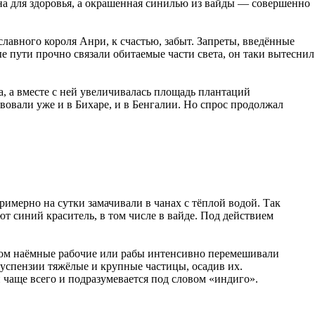
на для здоровья, а окрашенная синилью из вайды — совершенно
лавного короля Анри, к счастью, забыт. Запреты, введённые
ые пути прочно связали обитаемые части света, он таки вытеснил
, а вместе с ней увеличивалась площадь плантаций
вовали уже и в Бихаре, и в Бенгалии. Но спрос продолжал
римерно на сутки замачивали в чанах с тёплой водой. Так
т синий краситель, в том числе в вайде. Под действием
ором наёмные рабочие или рабы интенсивно перемешивали
суспензии тяжёлые и крупные частицы, осадив их.
чаще всего и подразумевается под словом «индиго».