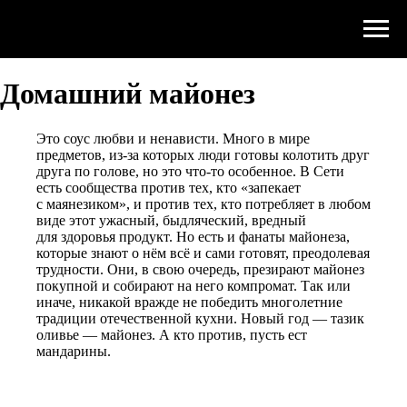
Домашний майонез
Это соус любви и ненависти. Много в мире
предметов, из-за которых люди готовы колотить друг
друга по голове, но это что-то особенное. В Сети
есть сообщества против тех, кто «запекает
с маянезиком», и против тех, кто потребляет в любом
виде этот ужасный, быдляческий, вредный
для здоровья продукт. Но есть и фанаты майонеза,
которые знают о нём всё и сами готовят, преодолевая
трудности. Они, в свою очередь, презирают майонез
покупной и собирают на него компромат. Так или
иначе, никакой вражде не победить многолетние
традиции отечественной кухни. Новый год — тазик
оливье — майонез. А кто против, пусть ест
мандарины.