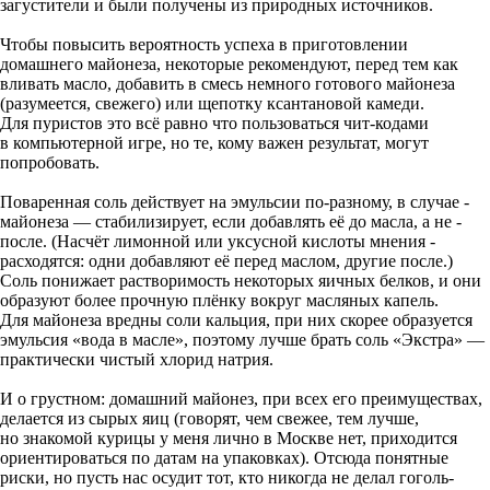
загустители и были получены из природных источников.
Чтобы повысить вероятность ус­пеха в приготовлении
домашнего майонеза, некоторые рекомендуют, перед тем как
вливать масло, добавить в смесь немного готового майонеза
(разумеется, свежего) или ­щепотку ксантановой камеди.
Для пуристов это всё равно что пользоваться чит-кодами
в компьютерной игре, но те, кому важен результат, могут
попробовать.
Поваренная соль действует на эмульсии по-разному, в случае ­
майонеза — стабилизирует, ­если ­добавлять её до масла, а не ­
после. (Насчёт лимонной или уксусной кислоты мнения ­
расходятся: одни добавляют её перед маслом, другие после.)
Соль понижает растворимость некоторых яичных белков, и они
образуют более прочную плёнку вокруг масляных капель.
Для майонеза вредны соли кальция, при них скорее образует­ся
эмульсия «вода в масле», поэто­му лучше брать соль «Экстра» —
практически чистый хлорид натрия.
И о грустном: домашний майонез, при всех его преимуществах,
делается из сырых яиц (говорят, чем свежее, тем лучше,
но знакомой курицы у меня лично в Москве нет, приходится
ориентироваться по датам на упаковках). Отсюда понятные
риски, но пусть нас осудит тот, кто никогда не делал гоголь-