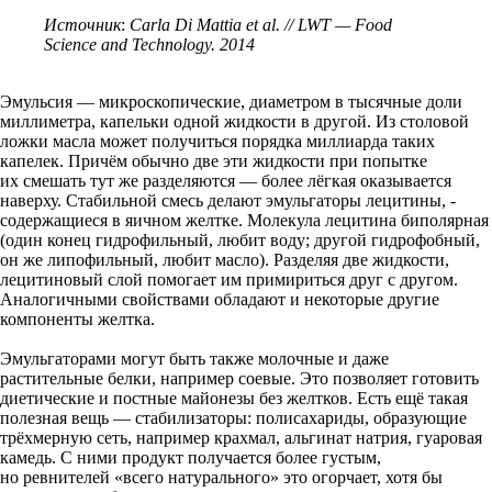
Источник
:
Carla Di Mattia et al. // LWT — Food
Science and Technology. 2014
Эмульсия — микроскопические, диаметром в тысячные доли
миллиметра, капельки одной жидкости в другой. Из столовой
ложки масла может получиться порядка миллиарда таких
капелек. Причём обычно две эти жидкости при попытке
их смешать тут же разделяются — более лёгкая оказывается
наверху. Стабильной смесь делают эмульгаторы лецитины, ­
содержащиеся в яичном желтке. Молекула лецитина биполярная
(один конец гидрофильный, любит воду; другой гидрофобный,
он же липофильный, любит масло). Разделяя две жидкости,
лецитиновый слой помогает им примириться друг с другом.
Аналогичными свойствами обладают и некоторые другие
компоненты желтка.
Эмульгаторами могут быть ­также молочные и даже
растительные белки, например соевые. Это позволяет готовить
диетические и постные майонезы без желтков. Есть ещё такая
полезная вещь — стабилизаторы: полисахариды, образующие
трёхмерную сеть, например крахмал, альгинат натрия, гуаровая
камедь. С ними продукт получается более густым,
но ревнителей «всего натурального» это огорчает, хотя бы