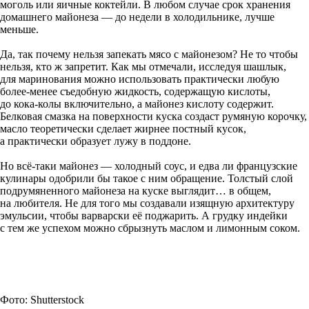
моголь или яичные коктейли. В любом случае срок хранения
домашнего майонеза — до недели в холодильнике, лучше
меньше.
Да, так почему нельзя запекать мясо с майонезом? Не то ­чтобы
нельзя, кто ж запретит. Как мы отмеча­ли, исследуя шашлык,
для марино­вания можно использовать практически любую
более-менее съедобную жидкость, содержащую кислоты,
до кока-колы включительно, а майонез кислоту содержит.
Белковая смазка на поверхности куска создаст румяную корочку,
масло теоретически сделает жирнее постный кусок,
а практически образует лужу в поддоне.
Но всё-таки майонез — холодный соус, и едва ли французские
кулинары одобрили бы такое с ним обращение. Толстый слой
подрумяненного майонеза на куске выглядит… в общем,
на любителя. Не для того мы создавали изящную архитектуру
эмульсии, чтобы варварски её поджарить. А грудку индейки
с тем же успехом можно сбрызнуть маслом и лимонным соком.
Фото: Shutterstock