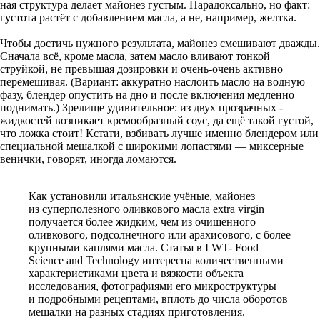
ная структура делает майонез густым. Парадоксально, но факт:
густота растёт с добавлением масла, а не, например, желтка.
Чтобы достичь нужного результата, майонез смешивают дважды.
Сначала всё, кроме масла, затем масло вливают тонкой
струйкой, не превышая дозировки и очень-­очень активно
перемешивая. (Вариант: аккуратно наслоить масло на водную
фазу, блендер опустить на дно и после включения медлен­но
поднимать.) Зрелище удивитель­ное: из двух прозрачных ­
жидкостей возникает кремообразный соус, да ещё такой густой,
что ложка ­стоит! Кстати, взбивать лучше именно блендером или
специальной мешалкой с широкими лопастями — миксерные
венички, говорят, иногда ломаются.
Как установили итальянские учёные, майонез
из суперполезного оливкового масла extra virgin
получается более жидким, чем из очищенного
оливкового, подсолнечного или арахисового, с более
крупными каплями масла. Статья в LWT- Food
Science and Technology интересна количественными
характеристиками цвета и вязкости объекта
исследования, фотографиями его микроструктуры
и подробными рецептами, вплоть до числа оборотов
мешалки на разных стадиях приготовления.