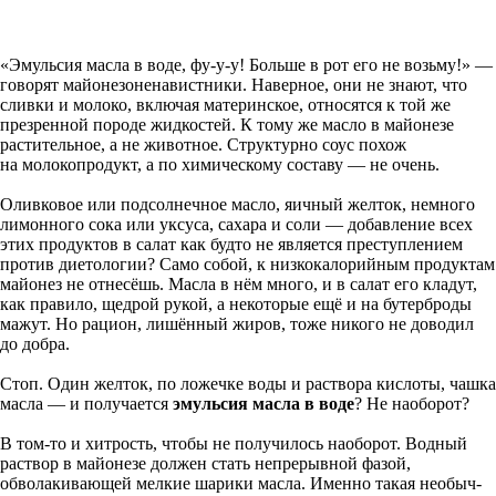
«Эмульсия масла в воде, фу-у-у! Больше в рот его не возьму!» —
говорят майонезоненавистники. Наверное, они не знают, что
сливки и молоко, включая материнское, относятся к той же
презренной породе жидкостей. К тому же масло в майонезе
растительное, а не животное. Структурно соус похож
на молокопродукт, а по химическому составу — не очень.
Оливковое или подсолнечное масло, яичный желток, немного
лимонного сока или уксуса, сахара и соли — добавление всех
этих продуктов в салат как будто не является преступлением
против диетологии? Само собой, к низкокалорийным продуктам
майонез не отнесёшь. Масла в нём много, и в салат его кладут,
как правило, щедрой рукой, а некоторые ещё и на бутерброды
мажут. Но рацион, лишённый жиров, тоже никого не доводил
до добра.
Стоп. Один желток, по ложечке воды и раствора кислоты, чашка
масла — и получается
эмульсия масла в воде
? Не наоборот?
В том-то и хитрость, чтобы не получилось наоборот. Водный
раствор в майонезе должен стать непрерывной фазой,
обволакивающей мелкие шарики масла. Именно такая не­обыч­