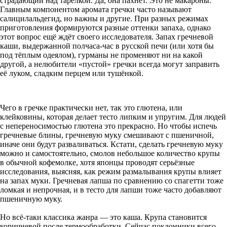
страдающий над тарелкой. Да, она пахнет. Это не макароны.
Главным компонентом аромата гречки часто называют
салицилальдегид, но важны и другие. При разных режимах
приготовления формируются разные оттенки запаха, однако
этот вопрос ещё ждёт своего исследователя. Запах гречневой
каши, выдержанной полчаса-час в русской печи (или хотя бы
под тёплым одеялом), гурманы не променяют ни на какой
другой, а нелюбители «пустой» гречки всегда могут заправить
её луком, сладким перцем или тушёнкой.
Чего в гречке практически нет, так это глютена, или
клейковины, которая делает тесто липким и упругим. Для людей
с непереносимостью глютена это прекрасно. Но чтобы испечь
гречневые блины, гречневую муку смешивают с пшеничной,
иначе они будут разваливаться. Кстати, сделать гречневую муку
можно и самостоятельно, смолов небольшое количество крупы
в обычной кофемолке, хотя японцы проводят серьёзные
исследования, выясняя, как режим размалывания крупы влияет
на запах муки. Гречневая лапша по сравнению со спагетти тоже
ломкая и непрочная, и в тесто для лапши тоже часто добавляют
пшеничную муку.
Но всё-таки классика жанра — это каша. Крупа становится
коричневой после термообработки. Сейчас поклонники всего