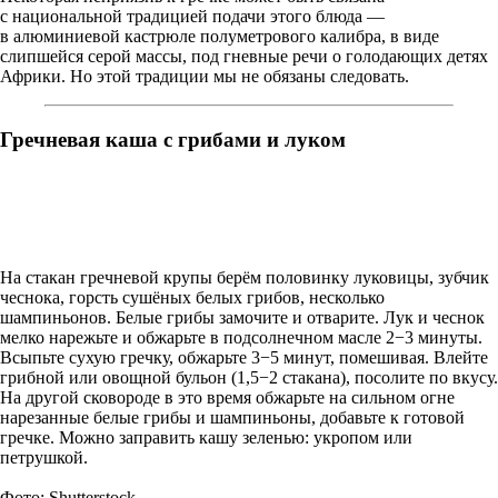
с национальной традицией подачи этого блюда —
в алюминиевой кастрюле полуметрового калибра, в виде
слипшейся серой массы, под гневные ­речи о голодающих детях
Африки. Но этой традиции мы не обязаны сле­довать.
Гречневая каша с грибами и луком
На стакан гречневой крупы берём половинку луковицы, зубчик
чеснока, горсть сушёных белых грибов, несколько
шампиньонов. Белые грибы замочите и отварите. Лук и чеснок
мелко нарежьте и обжарьте в подсолнечном масле 2−3 минуты.
Всыпьте сухую гречку, обжарьте 3−5 минут, помешивая. Влейте
грибной или овощной бульон (1,5−2 стакана), посолите по вкусу.
На другой сковороде в это время обжарьте на сильном огне
нарезанные белые грибы и шампиньоны, добавьте к готовой
гречке. Можно заправить кашу зеленью: укропом или
петрушкой.
Фото: Shutterstock