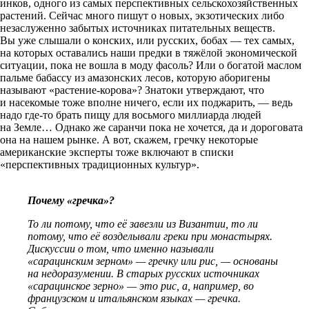
инков, одного из самых перспективных сельскохозяйственных
растений. Сейчас много пишут о новых, экзотических либо
незаслуженно забытых источниках питательных веществ.
Вы уже слышали о конских, или русских, бобах — тех самых,
на которых оставались наши предки в тяжёлой экономической
ситуации, пока не вошла в моду фасоль? Или о богатой маслом
пальме бабассу из амазонских лесов, которую аборигены
называют «растение-корова»? Знатоки утверждают, что
и насекомые тоже вполне ничего, если их поджарить, — ведь
надо где-то брать пищу для восьмого миллиарда людей
на Земле… Однако же саранчи пока не хочется, да и дороговата
она на нашем рынке. А вот, скажем, гречку некоторые
американские эксперты тоже включают в ­списки
«перспективных традиционных культур».
Почему «гречка»?
То ли потому, что её завезли из Византии, то ли
потому, что её возделывали ­греки при монастырях.
Дискуссии о том, что именно называли
«сарацинским зерном» — гречку или рис, — основаны
на недоразумении. В старых русских источниках
«сарацинское зерно» — это рис, а, например, во
французском и итальянском языках — гречка.