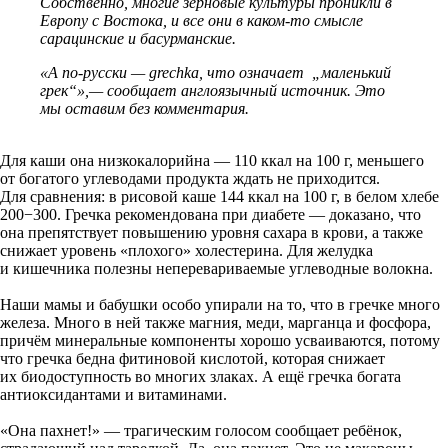
Собственно, многие зерновые культуры проникли в
Европу с Востока, и все они в каком-то смысле
сарацинские и басурманские.
«А по-русски — grech­ka, что означает „маленький
грек“»,— сообщает англоязычный источник. Это
мы оставим без комментария.
Для каши она низкокалорийна — 110 ккал на 100 г, меньшего
от богатого углеводами продукта ждать не приходится.
Для сравнения: в рисовой каше 144 ккал на 100 г, в белом хлебе
200−300. Гречка рекомендована при диабете — доказано, что
она препятствует повышению уровня сахара в крови, а также
снижает уровень «плохого» холестерина. Для желудка
и кишечника полезны неперевариваемые углеводные волокна.
Наши мамы и бабушки особо упирали на то, что в гречке много
железа. Много в ней также магния, меди, марганца и фосфора,
причём минеральные компоненты хорошо усваиваются, потому
что гречка бедна фитиновой кислотой, которая снижает
их биодоступность во многих злаках. А ещё гречка богата
антиоксидантами и витаминами.
«Она пахнет!» — трагическим голосом сообщает ребёнок,