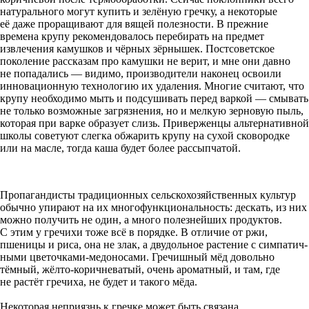
натурального могут купить и зелёную гречку, а некоторые
её даже проращивают для вящей полезности. В прежние
времена крупу рекомендовалось перебирать на предмет
извлечения камушков и чёрных зёрнышек. Постсоветское
поколение рассказам про камушки не верит, и мне они давно
не попадались — видимо, производители наконец освоили
инновационную технологию их удаления. Многие считают, что
крупу необхо­димо мыть и подсушивать перед варкой — смывать
не только возможные загрязнения, но и мелкую зерновую пыль,
которая при варке образует слизь. Приверженцы альтернативной
школы советуют слегка обжарить крупу на сухой сковородке
или на масле, тогда каша будет более рассыпчатой.
Пропагандисты традиционных сельскохозяйственных культур
обычно упирают на их многофункциональность: дескать, из них
можно получить не один, а много полезнейших продуктов.
С этим у гречихи тоже всё в порядке. В отличие от ржи,
пшеницы и риса, она не злак, а двудольное растение с симпатич­
ными цветочками-медоносами. Гречишный мёд довольно
тёмный, жёлто-коричневатый, очень ароматный, и там, где
не растёт гречиха, не будет и такого мёда.
Некоторая неприязнь к гречке может быть связана