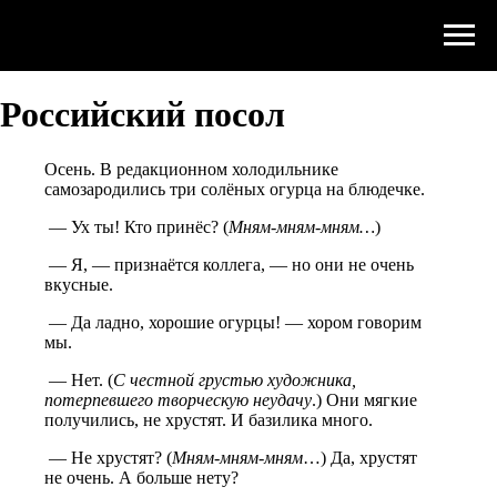
Российский поcол
Осень. В редакционном холодильнике
самозародились три солёных огурца на блюдечке.
— Ух ты! Кто принёс? (
Мням-мням-мням…
)
— Я, — признаётся коллега, — но они не очень
вкусные.
— Да ладно, хорошие огурцы! — хором говорим
мы.
— Нет. (
С честной грустью художника,
потерпевшего творческую неудачу
.) Они мягкие
получились, не хрустят. И базилика много.
— Не хрустят? (
Мням-мням-мням
…) Да, хрустят
не очень. А больше нету?