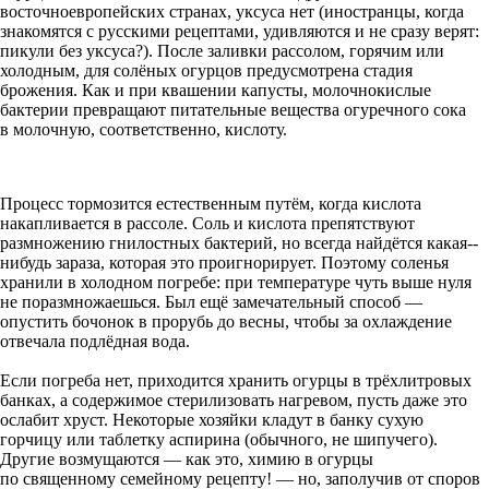
восточноевропейских странах, уксуса нет (иностранцы, когда
знакомятся с русскими рецептами, удивляются и не сразу верят:
пикули без уксуса?). После заливки рассолом, горячим или
холодным, для солёных огурцов предусмотрена стадия
брожения. Как и при квашении капусты, молочнокислые
бактерии превращают питательные вещества огуречного сока
в молочную, соответственно, кислоту.
Процесс тормозится естественным путём, когда кислота
накапливается в рассоле. Соль и кислота препятствуют
размножению гнилостных бактерий, но всегда найдётся какая-­
нибудь зараза, которая это проигнорирует. Поэтому соленья
хранили в холодном погребе: при температуре чуть выше нуля
не поразмножаешься. Был ещё замечательный способ —
опустить бочонок в прорубь до весны, чтобы за охлаждение
отвечала подлёдная вода.
Если погреба нет, приходится хранить огурцы в трёхлитровых
банках, а содержимое стерилизовать нагревом, пусть даже это
ослабит хруст. Некоторые хозяйки кладут в банку сухую
горчицу или таблетку аспирина (обычного, не шипучего).
Другие возмущаются — как это, химию в огурцы
по священному семейному рецепту! — но, заполучив от споров