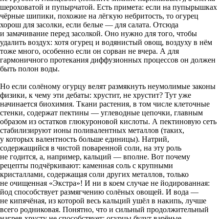
шероховатой и пупырчатой. Есть примета: если на пупырышках
чёрные шипики, похожие на лёгкую небритость, то огурец
хорош для засолки, если белые — для салата. Отсюда
и замачивание перед засолкой. Оно нужно для того, чтобы
удалить воздух: хотя огурец и водянистый овощ, воздуху в нём
тоже много, особенно если он сорван не вчера. А для
гармоничного протекания диффузионных процессов он должен
быть полон воды.
Но если солёному огурцу велят раз­мякнуть неумолимые законы
физики, к чему эти дебаты: хрустит, не хрустит? Тут уже
начинается биохимия. Ткани растения, в том числе клеточные
стенки, содержат пектины — углеводные цепочки, главным
образом из остатков глюкуроновой кислоты. А пектиновую сеть
стабилизируют ионы поливалентных металлов (таких,
у которых валентность больше единицы). Натрий,
содержащийся в чистой поваренной соли, на эту роль
не годится, а, например, кальций — вполне. Вот почему
рецепты подчёркивают: каменная соль с крупными
кристаллами, содержащая соли других металлов, только
не очищенная «Экстра»! И ни в коем случае не йодированная:
йод способствует размягчению солёных овощей. И вода —
не кипячёная, из кото­рой весь кальций ушёл в накипь, лучше
всего родниковая. Понятно, что и сильный продолжительный
нагрев хрусту не способствует: огурцы будут варёные.