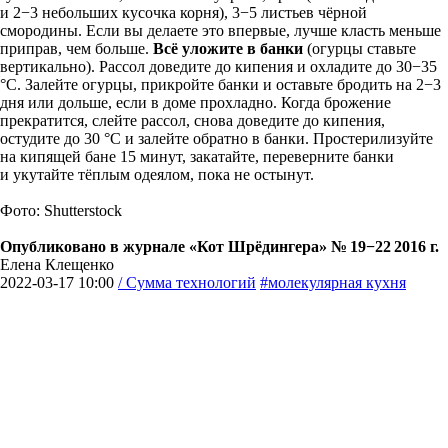
и 2−3 небольших кусочка корня), 3−5 листьев чёрной
смородины. Если вы делаете это впервые, лучше класть меньше
приправ, чем больше.
Всё уложите в банки
(огурцы ставьте
вертикально). Рассол доведите до кипения и охладите до 30−35
°С. Залейте огурцы, прикройте банки и оставьте бродить на 2−3
дня или дольше, если в доме прохладно. Когда брожение
прекратится, слейте рассол, снова доведите до кипения,
остудите до 30 °C и залейте обратно в банки. Простерилизуйте
на кипящей бане 15 минут, закатайте, переверните банки
и укутайте тёплым одеялом, пока не остынут.
Фото: Shutterstock
Опубликовано в журнале «Кот Шрёдингера» № 19−22 2016 г.
Елена Клещенко
2022-03-17 10:00
/ Сумма технологий
#молекулярная кухня