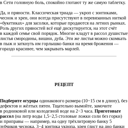
в Сети головную боль, спокойно глотают ту же самую таблетку.
Да, и пряности. Классическая триада — укроп с зонтиками,
чеснок и хрен, они всегда присутствуют в перевязанных ниткой
«букетиках» для засолки, которые продаются на летних рынках.
Роль других пряностей всё ещё дискутируется, на этот счёт
в каждой семье свой порядок. Многие кладут в рассол душистые
листья смородины, вишни, дуба. Эти же листья можно скомкать
в пыж и заткнуть им горлышко банки на время брожения —
гораздо красивее, чем закрывать марлей.
РЕЦЕПТ
Подберите огурцы
одинакового размера (10−15 см в длину), без
дефектов и жёлтых пятен. Тщательно вымойте, замочите
в родниковой или колодезной воде на 2−3 часа.
Приготовьте
рассол
(на литр воды 1,5−2,5 столовые ложки соли без горки)
и приправы — например, на одну трёхлитровую банку 5
зубчиков чеснока, 3−4 зонтика укропа, хрен (лист на дно банки