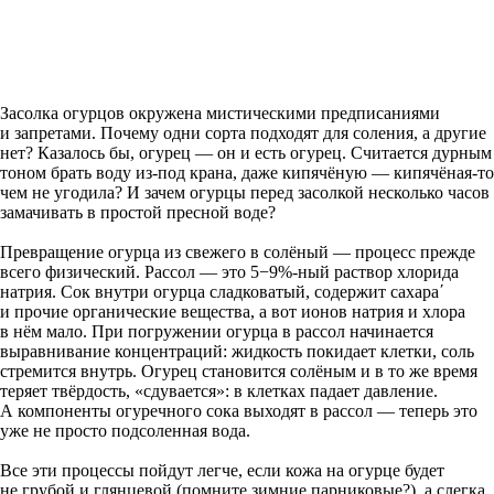
Засолка огурцов окружена мистическими предписаниями
и запретами. Почему одни сорта подходят для соления, а другие
нет? Казалось бы, огурец — он и есть огурец. Считается дурным
тоном брать воду из-под крана, даже кипячёную — кипячёная-то
чем не угодила? И зачем огурцы перед засолкой несколько часов
замачивать в простой пресной воде?
Превращение огурца из свежего в солёный — процесс прежде
всего физи­ческий. Рассол — это 5−9%-­ный раствор хлорида
натрия. Сок внутри огурца сладковатый, содержит сахара΄
и прочие органические вещества, а вот ионов натрия и хлора
в нём мало. При погружении огурца в рассол начинается
выравнивание концентраций: жидкость покидает клетки, соль
стремится внутрь. Огурец становится солёным и в то же время
теряет твёрдость, «сдувается»: в клетках падает давление.
А компоненты огуречного сока выходят в рассол — теперь это
уже не просто подсоленная вода.
Все эти процессы пойдут легче, ­если кожа на огурце будет
не грубой и глянцевой (помните зимние парниковые?), а слегка