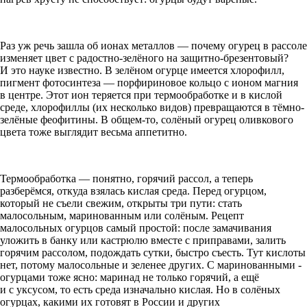
Раз уж речь зашла об ионах металлов — почему огурец в рассоле
изменяет цвет с радостно-зелёного на защитно-брезентовый?
И это науке известно. В зелёном огурце имеется хлорофилл,
пигмент фотосинтеза — порфириновое кольцо с ионом магния
в центре. Этот ион теряется при термообработке и в кислой
среде, хлорофиллы (их несколько видов) превращаются в тёмно-
зелёные фео­фитины. В общем-то, солёный огурец оливкового
цвета тоже выглядит весьма аппетитно.
Термообработка — понятно, горячий рассол, а теперь
разберёмся, откуда взялась кислая среда. Перед огурцом,
который не съели свежим, открыты три пути: стать
малосольным, маринованным или солёным. Рецепт
малосольных огурцов самый простой: после замачивания
уложить в банку или кастрюлю вместе с приправами, залить
горячим рассолом, подождать сутки, быстро съесть. Тут кислоты
нет, потому малосольные и зеленее других. С маринованными ­
огурцами тоже ясно: маринад не только горячий, а ещё
и с уксусом, то есть среда изначально кислая. Но в солёных
огурцах, какими их готовят в России и других