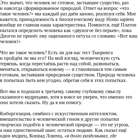
Это значит, что человек не готовое, застывшее существо, раз
и навсегда сформированное природой. Ответ на вопрос «что
такое человек?» мы каждый раз даём заново, реализуя себя. Мне
кажется, принадлежность к биологическому виду Homo sapiens
вообще не главная наша характеристика. Помнится, ещё Платон
пытался определить человека как «двуногое без перьев», пока
Диоген не принёс ему ощипанного петуха со словами: «Вот ваш
человек!»
Что же такое человек? Есть ли для нас тест ­Тьюринга
и пройдём ли мы его? На мой взгляд, человеческую суть
теряешь, когда перестаёшь расти над собой, развиваться,
меняться, открываться новому — и становишься тем самым
готовым, застывшим природным существом. Природа человека
в попытках быть кем угодно, обретая себя в этих попытках.
Вот мы и подошли к третьему, самому глубокому смыслу
сказанного мудрецами, хотя я вовсе не уверен, что именно это
они хотели сказать. Ну да я им помогу.
Киборгизация, симбиоз с искусственным интеллектом,
вмешательство в человеческий геном и другие попытки
творчески подойти к человеческой природе — это не угроза,
а наш единственный шанс остаться людьми. Как сказал ещё
один мудрец, Кон­рад Лоренц,
«я долго раздумывал, где