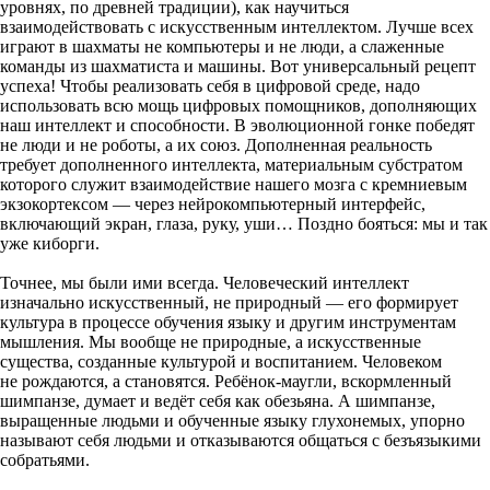
уровнях, по древней традиции), как научиться
взаимодействовать с искусственным интеллектом. Лучше всех
играют в шахматы не компьютеры и не люди, а слаженные
команды из шахматиста и машины. Вот универсальный рецепт
успеха! Чтобы реализовать себя в цифровой среде, надо
использовать всю мощь цифровых помощников, дополняющих
наш интеллект и способности. В эволюционной гонке победят
не люди и не роботы, а их союз. Дополненная реальность
требует дополненного интеллекта, материальным субстратом
которого служит взаимодействие нашего мозга с кремниевым
экзокортексом — через нейрокомпьютерный интерфейс,
включающий экран, глаза, руку, уши… Поздно бояться: мы и так
уже киборги.
Точнее, мы были ими всегда. Человеческий интеллект
изначально искусственный, не природный — его формирует
культура в процессе обучения языку и другим инструментам
мышления. Мы вообще не природные, а искусственные
существа, созданные культурой и воспитанием. Человеком
не рождаются, а становятся. Ребёнок-​маугли, вскормленный
шимпанзе, думает и ведёт себя как обезьяна. А шимпанзе,
выращенные людьми и обученные языку глухонемых, упорно
называют себя людьми и отказываются общаться с безъязыкими
собратьями.