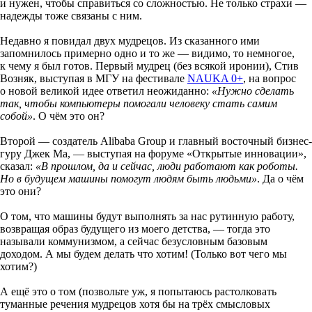
и нужен, чтобы справиться со сложностью. Не только страхи —
надежды тоже связаны с ним.
Недавно я повидал двух мудрецов. Из сказанного ими
запомнилось примерно одно и то же — видимо, то немногое,
к чему я был готов. Первый мудрец (без всякой иронии), Стив
Возняк, выступая в МГУ на фестивале
NAUKA 0+
, на вопрос
о новой вели­кой идее ответил неожиданно:
«Нужно сделать
так, чтобы компьютеры помогали человеку стать самим
собой»
. О чём это он?
Второй — создатель Alibaba Group и главный восточный бизнес-​
гуру Джек Ма, — выступая на форуме «Открытые инновации»,
сказал:
«В прошлом, да и сейчас, люди работают как роботы.
Но в будущем машины помогут людям быть людьми»
. Да о чём
это они?
О том, что машины будут выполнять за нас рутинную работу,
возвращая образ будущего из моего детства, — тогда это
называли коммунизмом, а сейчас безусловным базовым
доходом. А мы будем делать что хотим! (Только вот чего мы
хотим?)
А ещё это о том (позвольте уж, я попытаюсь растолковать
туманные речения мудрецов хотя бы на трёх смысловых