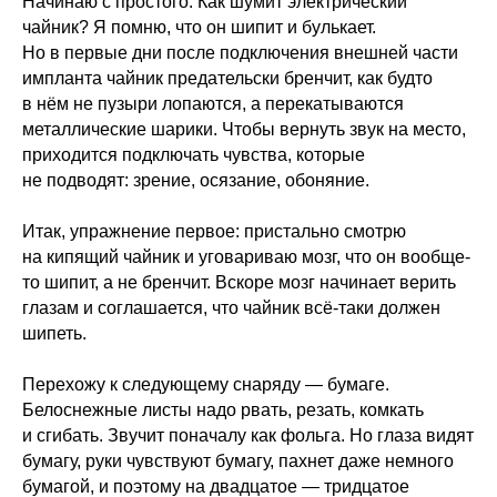
Начинаю с простого. Как шумит электрический
чайник? Я помню, что он шипит и булькает.
Но в первые дни после подключения внешней части
импланта чайник предательски бренчит, как будто
в нём не пузыри лопаются, а перекатываются
металлические шарики. Чтобы вернуть звук на место,
приходится подключать чувства, которые
не подводят: зрение, осязание, обоняние.
Итак, упражнение первое: пристально смотрю
на кипящий чайник и уговариваю мозг, что он вообще-
то шипит, а не бренчит. Вскоре мозг начинает верить
глазам и соглашается, что чайник всё-таки должен
шипеть.
Перехожу к следующему снаряду — бумаге.
Белоснежные листы надо рвать, резать, комкать
и сгибать. Звучит поначалу как фольга. Но глаза видят
бумагу, руки чувствуют бумагу, пахнет даже немного
бумагой, и поэтому на двадцатое — тридцатое