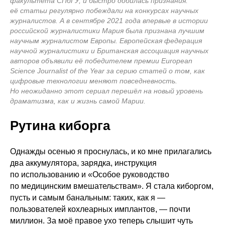
факультета СПбГУ, и быстро добилась признания:
её статьи регулярно побеждали на конкурсах научных
журналистов. А в сентябре 2021 года впервые в истории
российской журналистики Мария была признана лучшим
научным журналистом Европы. Европейская федерация
научной журналистики и Британская ассоциация научных
авторов объявили её победителем премии European
Science Journalist of the Year за серию статей о том, как
цифровые технологии меняют повседневность.
Но неожиданно этот сериал перешёл на новый уровень
драматизма, как и жизнь самой Марии.
Рутина киборга
Однажды осенью я проснулась, и ко мне прилагались
два аккумулятора, зарядка, инструкция
по использованию и «Особое руководство
по медицинским вмешательствам». Я стала киборгом,
пусть и самым банальным: таких, как я —
пользователей кохлеарных имплантов, — почти
миллион. За моё правое ухо теперь слышит чуть