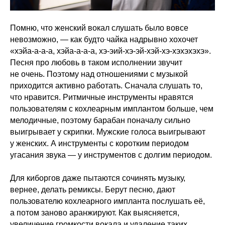
Помню, что женский вокал слушать было вовсе
невозможно, — как будто чайка надрывно хохочет
«хэйа-а-а-а, хэйа-а-а-а, хэ-эий-хэ-эй-хэй-хэ-хэхэхэхэ».
Песня про любовь в таком исполнении звучит
не очень. Поэтому над отношениями с музыкой
приходится активно работать. Сначала слушать то,
что нравится. Ритмичные инструменты нравятся
пользователям с кохлеарным имплантом больше, чем
мелодичные, поэтому барабан поначалу сильно
выигрывает у скрипки. Мужские голоса выигрывают
у женских. А инструменты с коротким периодом
угасания звука — у инструментов с долгим периодом.
Для киборгов даже пытаются сочинять музыку,
вернее, делать ремиксы. Берут песню, дают
пользователю кохлеарного импланта послушать её,
а потом заново аранжируют. Как выясняется,
увеличение громкости вокала и удаление таких